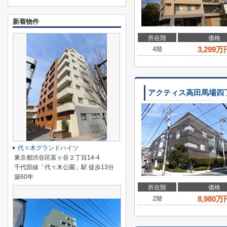
新着物件
所在階
価格
3,299
万
4階
アクティス高田馬場四
代々木グランドハイツ
東京都渋谷区富ヶ谷２丁目14-4
千代田線「代々木公園」駅 徒歩13分
築60年
所在階
価格
8,980
万
2階