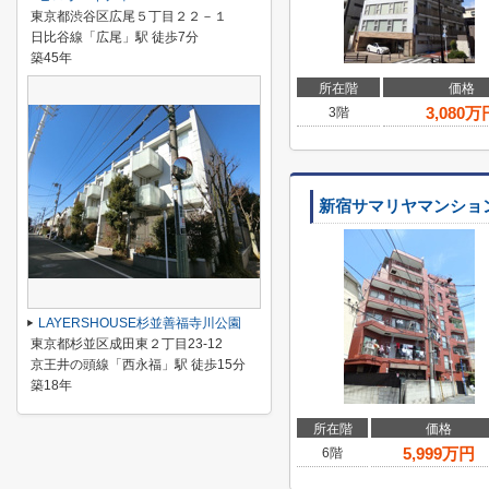
東京都渋谷区広尾５丁目２２－１
日比谷線「広尾」駅 徒歩7分
築45年
所在階
価格
3,080
万
3階
新宿サマリヤマンショ
LAYERSHOUSE杉並善福寺川公園
東京都杉並区成田東２丁目23-12
京王井の頭線「西永福」駅 徒歩15分
築18年
所在階
価格
5,999
万円
6階