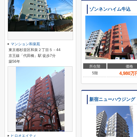
ゾンネンハイム牛込
マンション和泉苑
東京都杉並区和泉２丁目５－44
京王線「代田橋」駅 徒歩7分
築56年
所在階
価格
4,980
万
5階
新宿ニューハウジング
ヒロオエイティ