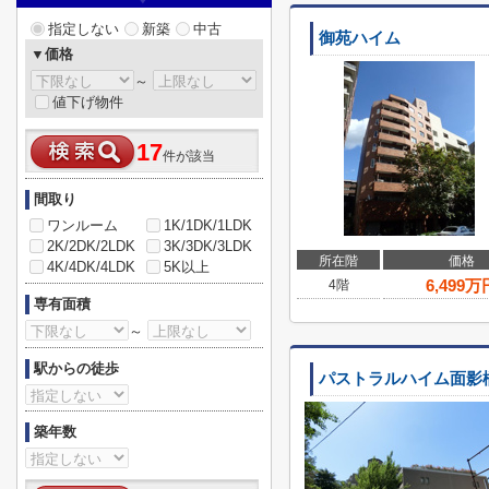
指定しない
新築
中古
御苑ハイム
▼価格
～
値下げ物件
17
件が該当
間取り
ワンルーム
1K/1DK/1LDK
2K/2DK/2LDK
3K/3DK/3LDK
所在階
価格
4K/4DK/4LDK
5K以上
6,499
万
4階
専有面積
～
駅からの徒歩
パストラルハイム面影
築年数