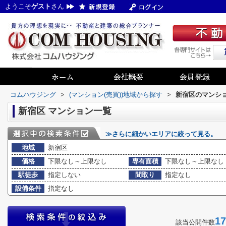
ようこそ
ゲスト
さん
コムハウジング
>
(マンション(売買))地域から探す
>
新宿区のマンショ
新宿区 マンション一覧
≫さらに細かいエリアに絞って見る。
地域
新宿区
価格
下限なし～上限なし
専有面積
下限なし～上限なし
駅徒歩
指定しない
間取り
指定なし
設備条件
指定なし
17
該当公開件数