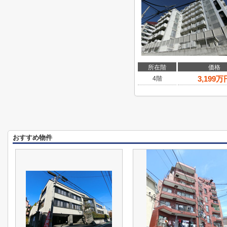
所在階
価格
3,199
万
4階
おすすめ物件