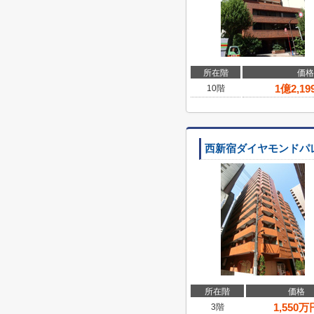
所在階
価格
1
億
2,19
10階
西新宿ダイヤモンドパ
所在階
価格
1,550
万
3階