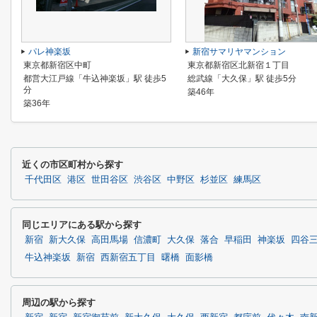
パレ神楽坂
新宿サマリヤマンション
東京都新宿区中町
東京都新宿区北新宿１丁目
都営大江戸線「牛込神楽坂」駅 徒歩5
総武線「大久保」駅 徒歩5分
分
築46年
築36年
近くの市区町村から探す
千代田区
港区
世田谷区
渋谷区
中野区
杉並区
練馬区
同じエリアにある駅から探す
新宿
新大久保
高田馬場
信濃町
大久保
落合
早稲田
神楽坂
四谷
牛込神楽坂
新宿
西新宿五丁目
曙橋
面影橋
周辺の駅から探す