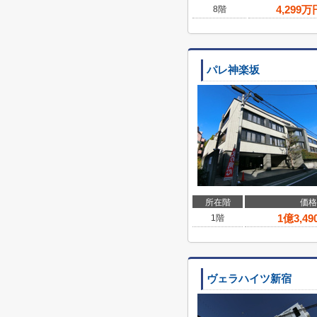
4,299
万
8階
パレ神楽坂
所在階
価格
1
億
3,49
1階
ヴェラハイツ新宿