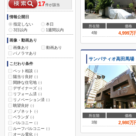
17
件が該当
情報公開日
指定しない
本日
所在階
価格
3日以内
1週間以内
4,999
万
4階
画像・動画あり
画像あり
動画あり
パノラマあり
サンパティオ高田馬場
こだわり条件
ペット相談
(-)
陽当り良好
(-)
閑静な住宅地
(-)
デザイナーズ
(-)
リフォーム済
(-)
リノベーション済
(-)
眺望良好
(-)
メゾネット
(-)
所在階
価格
ベランダ
(-)
2,980
万
3階
バルコニー
(-)
ルーフバルコニー
(-)
オール電化
(-)