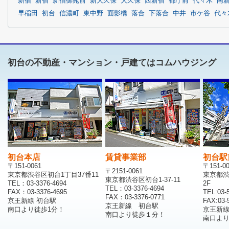
新宿
新宿
新宿御苑前
新大久保
大久保
西新宿
都庁前
代々木
南
早稲田
初台
信濃町
東中野
面影橋
落合
下落合
中井
市ケ谷
代々
初台の不動産・マンション・戸建てはコムハウジング
初台本店
賃貸事業部
初台駅
〒151-0061
〒151-0
〒2151-0061
東京都渋谷区初台1丁目37番11
東京都渋
東京都渋谷区初台1-37-11
TEL：03-3376-4694
2F
TEL：03-3376-4694
FAX：03-3376-4695
TEL:03-
FAX：03-3376-0771
京王新線 初台駅
FAX:03-
京王新線 初台駅
南口より徒歩1分！
京王新
南口より徒歩１分！
南口より