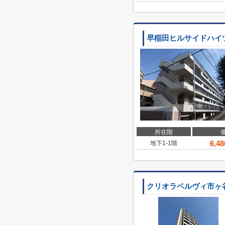
早稲田ヒルサイドハイ
所在階
6,48
地下1-1階
クリオラベルヴィ市ヶ