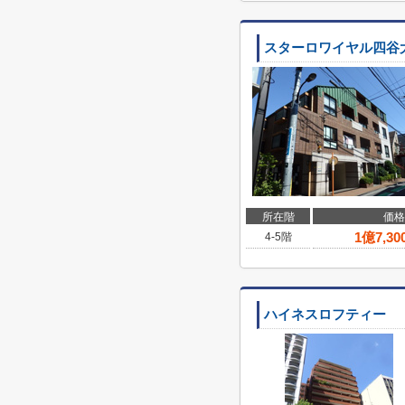
スターロワイヤル四谷
所在階
価格
1
億
7,30
4-5階
ハイネスロフティー