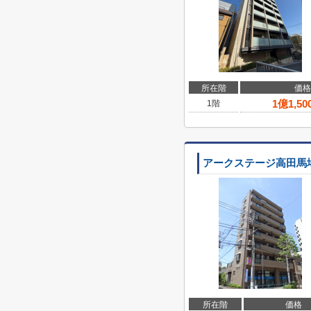
所在階
価格
1
億
1,50
1階
アークステージ高田馬
所在階
価格