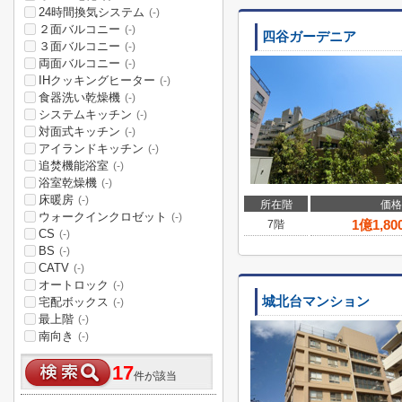
24時間換気システム
(-)
２面バルコニー
(-)
四谷ガーデニア
３面バルコニー
(-)
両面バルコニー
(-)
IHクッキングヒーター
(-)
食器洗い乾燥機
(-)
システムキッチン
(-)
対面式キッチン
(-)
アイランドキッチン
(-)
追焚機能浴室
(-)
浴室乾燥機
(-)
床暖房
(-)
所在階
価格
ウォークインクロゼット
(-)
1
億
1,80
7階
CS
(-)
BS
(-)
CATV
(-)
オートロック
(-)
城北台マンション
宅配ボックス
(-)
最上階
(-)
南向き
(-)
17
件が該当