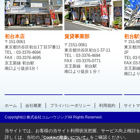
初台本店
賃貸事業部
初台駅
〒151-0061
〒151-0
〒2151-0061
東京都渋谷区初台1丁目37番11
東京都渋
東京都渋谷区初台1-37-11
TEL：03-3376-4694
2F
TEL：03-3376-4694
FAX：03-3376-4695
TEL:03-
FAX：03-3376-0771
京王新線 初台駅
FAX:03-
京王新線 初台駅
南口より徒歩1分！
京王新
南口より徒歩１分！
南口より
ホーム
会社概要
プライバシーポリシー
利用規約
サイトマ
Copyright(c) 株式会社コムハウジングAll Rights Reserved.
当サイトでは、お客様の当サイト利用状況把握、サービス向上検討を目
詳しくは、当社の
をご確認ください。
「Cookieの取扱いについて」