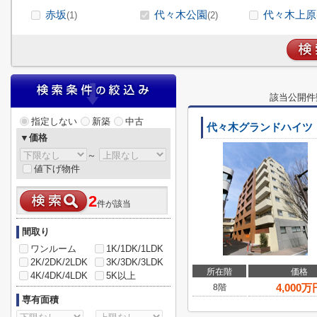
赤坂
代々木公園
代々木上原
(1)
(2)
該当公開件
指定しない
新築
中古
代々木グランドハイツ
▼価格
～
値下げ物件
2
件が該当
間取り
ワンルーム
1K/1DK/1LDK
2K/2DK/2LDK
3K/3DK/3LDK
所在階
価格
4K/4DK/4LDK
5K以上
4,000
万
8階
専有面積