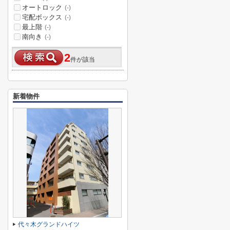
オートロック
(-)
宅配ボックス
(-)
最上階
(-)
南向き
(-)
2
件が該当
新着物件
代々木グランドハイツ