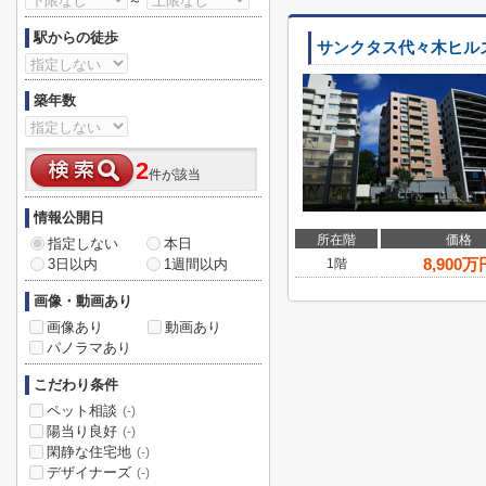
～
駅からの徒歩
サンクタス代々木ヒル
築年数
2
件が該当
情報公開日
所在階
価格
指定しない
本日
8,900
万
3日以内
1週間以内
1階
画像・動画あり
画像あり
動画あり
パノラマあり
こだわり条件
ペット相談
(-)
陽当り良好
(-)
閑静な住宅地
(-)
デザイナーズ
(-)