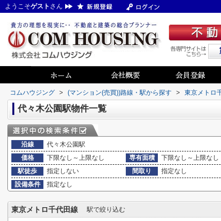
ようこそ
ゲスト
さん
コムハウジング
>
(マンション(売買))路線・駅から探す
>
東京メトロ
代々木公園駅物件一覧
沿線
代々木公園駅
価格
下限なし～上限なし
専有面積
下限なし～上限なし
駅徒歩
指定しない
間取り
指定なし
設備条件
指定なし
東京メトロ千代田線
駅で絞り込む