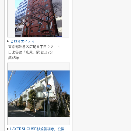
ヒロオエイティ
東京都渋谷区広尾５丁目２２－１
日比谷線「広尾」駅 徒歩7分
築45年
LAYERSHOUSE杉並善福寺川公園