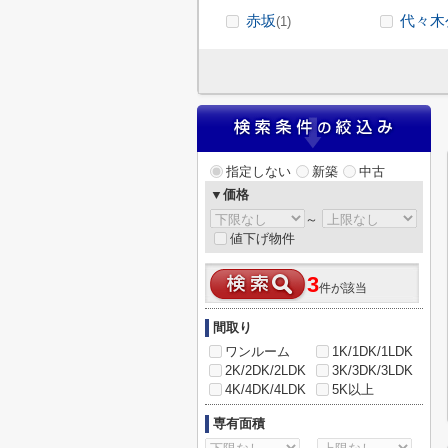
赤坂
代々木
(1)
指定しない
新築
中古
▼価格
～
値下げ物件
3
件が該当
間取り
ワンルーム
1K/1DK/1LDK
2K/2DK/2LDK
3K/3DK/3LDK
4K/4DK/4LDK
5K以上
専有面積