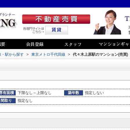
路線・駅から探す
>
東京メトロ千代田線
>
代々木上原駅のマンション(売買)
専有面積
下限なし～上限なし
築年数
指定しない
間取り
指定なし