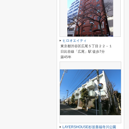
ヒロオエイティ
東京都渋谷区広尾５丁目２２－１
日比谷線「広尾」駅 徒歩7分
築45年
LAYERSHOUSE杉並善福寺川公園