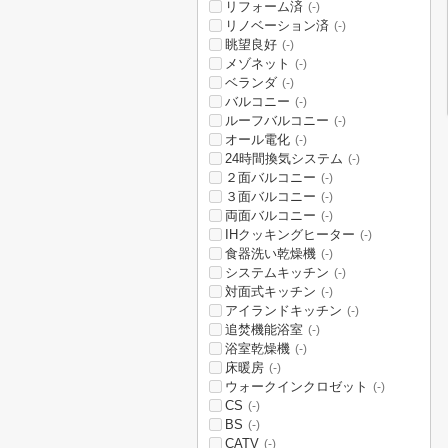
リフォーム済
(-)
リノベーション済
(-)
眺望良好
(-)
メゾネット
(-)
ベランダ
(-)
バルコニー
(-)
ルーフバルコニー
(-)
オール電化
(-)
24時間換気システム
(-)
２面バルコニー
(-)
３面バルコニー
(-)
両面バルコニー
(-)
IHクッキングヒーター
(-)
食器洗い乾燥機
(-)
システムキッチン
(-)
対面式キッチン
(-)
アイランドキッチン
(-)
追焚機能浴室
(-)
浴室乾燥機
(-)
床暖房
(-)
ウォークインクロゼット
(-)
CS
(-)
BS
(-)
CATV
(-)