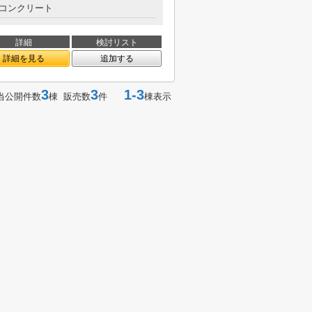
コンクリート
詳細
検討リスト
詳細を見る
追加する
3
3
1-3
当公開件数
棟 販売数
件
棟表示