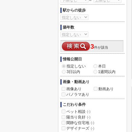
～
駅からの徒歩
築年数
3
件が該当
情報公開日
指定しない
本日
3日以内
1週間以内
画像・動画あり
画像あり
動画あり
パノラマあり
こだわり条件
ペット相談
(-)
陽当り良好
(-)
閑静な住宅地
(-)
デザイナーズ
(-)