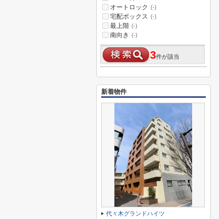
オートロック
(-)
宅配ボックス
(-)
最上階
(-)
南向き
(-)
3
件が該当
新着物件
代々木グランドハイツ