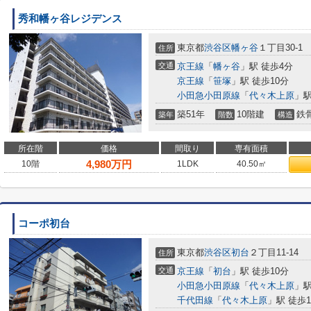
秀和幡ヶ谷レジデンス
東京都
渋谷区
幡ヶ谷
１丁目30-1
住所
交通
京王線
「
幡ヶ谷
」駅 徒歩4分
京王線
「
笹塚
」駅 徒歩10分
小田急小田原線
「
代々木上原
」駅
築51年
10階建
鉄
築年
階数
構造
所在階
価格
間取り
専有面積
4,980
万円
10階
1LDK
40.50㎡
コーポ初台
東京都
渋谷区
初台
２丁目11-14
住所
交通
京王線
「
初台
」駅 徒歩10分
小田急小田原線
「
代々木上原
」駅
千代田線
「
代々木上原
」駅 徒歩1