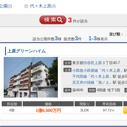
公園
代々木上原
(2)
(3)
3
件が該当
並び順：
3
3
1-3
該当公開件数
棟 販売数
件
棟表示
上原グリーンハイム
東京都
渋谷区
上原
３丁目40-7
住所
交通
小田急小田原線
「
代々木上原
」駅
千代田線
「
代々木上原
」駅 徒歩
京王井の頭線
「
池ノ上
」駅 徒歩1
築46年
4階建 地下1階
築年
階数
所在階
価格
間取り
専有面積
1
億
6,500
万円
4階
3LDK
97.72㎡