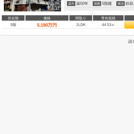
築50年
5階建
鉄筋
築年
階数
構造
所在階
価格
間取り
専有面積
5,180
万円
5階
2LDK
44.53㎡
該