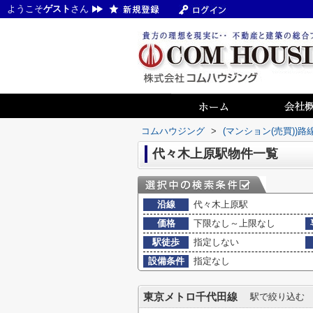
ようこそ
ゲスト
さん
コムハウジング
>
(マンション(売買))
代々木上原駅物件一覧
沿線
代々木上原駅
価格
下限なし～上限なし
駅徒歩
指定しない
設備条件
指定なし
東京メトロ千代田線
駅で絞り込む