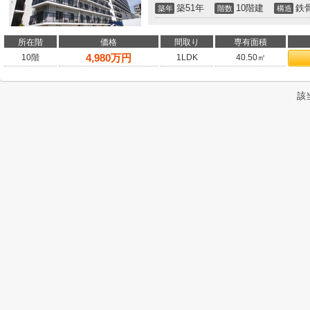
築51年
10階建
鉄
築年
階数
構造
所在階
価格
間取り
専有面積
4,980
万円
10階
1LDK
40.50㎡
該