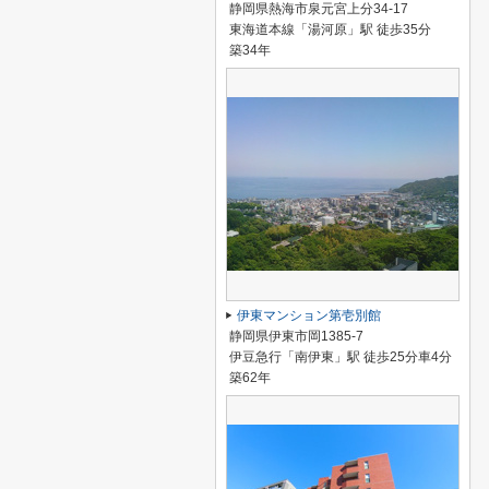
静岡県熱海市泉元宮上分34-17
東海道本線「湯河原」駅 徒歩35分
築34年
伊東マンション第壱別館
静岡県伊東市岡1385-7
伊豆急行「南伊東」駅 徒歩25分車4分
築62年