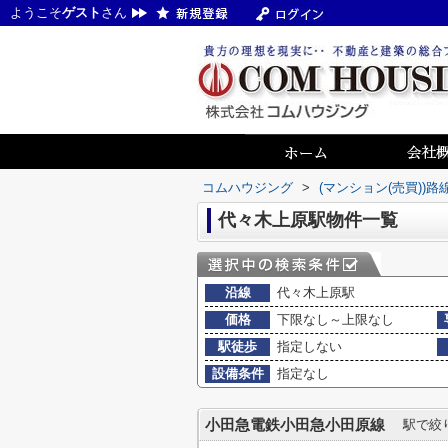
ようこそ
ゲスト
さん
コムハウジング
>
(マンション(売買))
代々木上原駅物件一覧
沿線
代々木上原駅
価格
下限なし～上限なし
駅徒歩
指定しない
設備条件
指定なし
小田急電鉄小田急小田原線
駅で絞