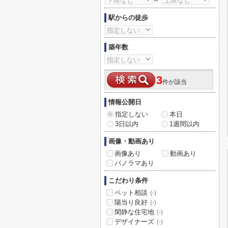
～
駅からの徒歩
築年数
3
件が該当
情報公開日
指定しない
本日
3日以内
1週間以内
画像・動画あり
画像あり
動画あり
パノラマあり
こだわり条件
ペット相談
(-)
陽当り良好
(-)
閑静な住宅地
(-)
デザイナーズ
(-)