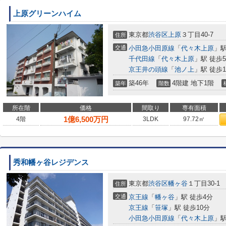
上原グリーンハイム
東京都
渋谷区
上原
３丁目40-7
住所
交通
小田急小田原線
「
代々木上原
」駅
千代田線
「
代々木上原
」駅 徒歩
京王井の頭線
「
池ノ上
」駅 徒歩1
築46年
4階建 地下1階
築年
階数
所在階
価格
間取り
専有面積
1
億
6,500
万円
4階
3LDK
97.72㎡
秀和幡ヶ谷レジデンス
東京都
渋谷区
幡ヶ谷
１丁目30-1
住所
交通
京王線
「
幡ヶ谷
」駅 徒歩4分
京王線
「
笹塚
」駅 徒歩10分
小田急小田原線
「
代々木上原
」駅