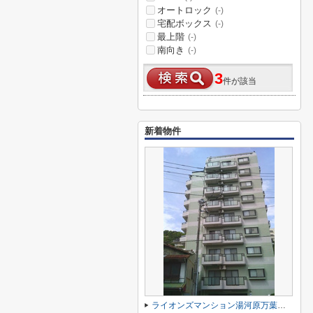
オートロック
(-)
宅配ボックス
(-)
最上階
(-)
南向き
(-)
3
件が該当
新着物件
ライオンズマンション湯河原万葉公園