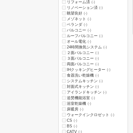
リフォーム済
(-)
リノベーション済
(-)
眺望良好
(-)
メゾネット
(-)
ベランダ
(-)
バルコニー
(-)
ルーフバルコニー
(-)
オール電化
(-)
24時間換気システム
(-)
２面バルコニー
(-)
３面バルコニー
(-)
両面バルコニー
(-)
IHクッキングヒーター
(-)
食器洗い乾燥機
(-)
システムキッチン
(-)
対面式キッチン
(-)
アイランドキッチン
(-)
追焚機能浴室
(-)
浴室乾燥機
(-)
床暖房
(-)
ウォークインクロゼット
(-)
CS
(-)
BS
(-)
CATV
(-)