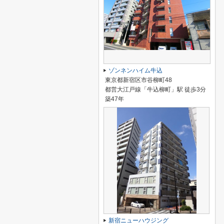
ゾンネンハイム牛込
東京都新宿区市谷柳町48
都営大江戸線「牛込柳町」駅 徒歩3分
築47年
新宿ニューハウジング