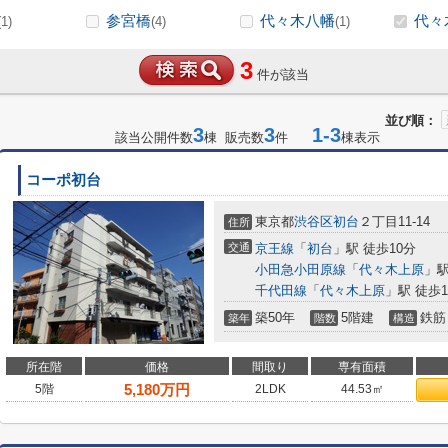
参宮橋
代々木八幡
代々
(1)
(4)
(1)
3
件が該当
並び順：
3
3
1-3
該当公開件数
棟 販売数
件
棟表示
コーポ初台
東京都
渋谷区
初台
２丁目11-14
住所
交通
京王線
「
初台
」駅 徒歩10分
小田急小田原線
「
代々木上原
」駅
千代田線
「
代々木上原
」駅 徒歩1
築50年
5階建
鉄筋
築年
階数
構造
所在階
価格
間取り
専有面積
5,180
万円
5階
2LDK
44.53㎡