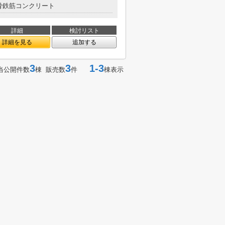
骨鉄筋コンクリート
詳細
検討リスト
詳細を見る
追加する
3
3
1-3
当公開件数
棟 販売数
件
棟表示