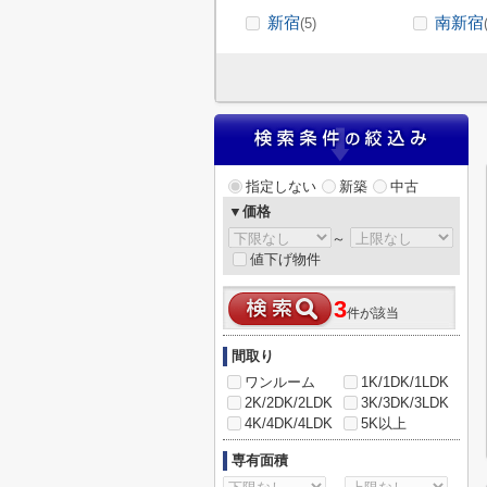
新宿
南新宿
(5)
指定しない
新築
中古
▼価格
～
値下げ物件
3
件が該当
間取り
ワンルーム
1K/1DK/1LDK
2K/2DK/2LDK
3K/3DK/3LDK
4K/4DK/4LDK
5K以上
専有面積