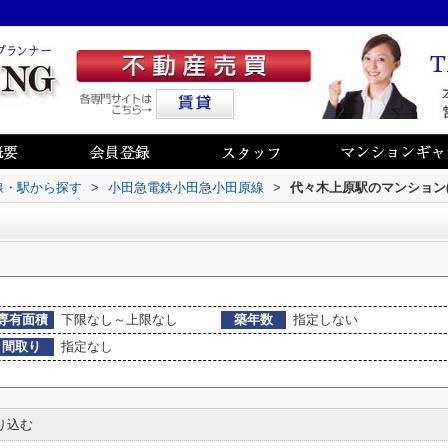
路線・駅から探す
>
小田急電鉄小田急小田原線
>
代々木上原駅のマンション(
専有面積
下限なし～上限なし
築年数
指定しない
間取り
指定なし
り込む