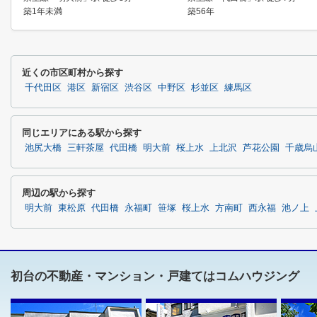
築1年未満
築56年
近くの市区町村から探す
千代田区
港区
新宿区
渋谷区
中野区
杉並区
練馬区
同じエリアにある駅から探す
池尻大橋
三軒茶屋
代田橋
明大前
桜上水
上北沢
芦花公園
千歳烏
周辺の駅から探す
明大前
東松原
代田橋
永福町
笹塚
桜上水
方南町
西永福
池ノ上
初台の不動産・マンション・戸建てはコムハウジング