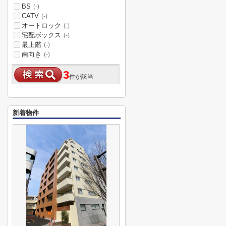
BS
(-)
CATV
(-)
オートロック
(-)
宅配ボックス
(-)
最上階
(-)
南向き
(-)
3
件が該当
新着物件