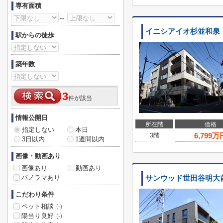
専有面積
～
イニシアイオ杉並和泉
駅からの徒歩
築年数
3
件が該当
情報公開日
所在階
価格
指定しない
本日
6,799
万
3階
3日以内
1週間以内
画像・動画あり
画像あり
動画あり
パノラマあり
サンウッド世田谷明大
こだわり条件
ペット相談
(-)
陽当り良好
(-)