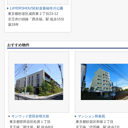
LAYERSHOUSE杉並善福寺川公園
東京都杉並区成田東２丁目23-12
京王井の頭線「西永福」駅 徒歩15分
築18年
おすすめ物件
サンウッド世田谷明大前
マンション和泉苑
東京都世田谷区松原１丁目
東京都杉並区和泉２丁目
京王線「明大前」駅 徒歩8分
京王線「代田橋」駅 徒歩7分