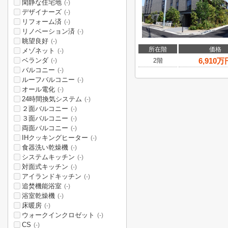
閑静な住宅地
(-)
デザイナーズ
(-)
リフォーム済
(-)
リノベーション済
(-)
眺望良好
(-)
所在階
価格
メゾネット
(-)
ベランダ
6,910
万
2階
(-)
バルコニー
(-)
ルーフバルコニー
(-)
オール電化
(-)
24時間換気システム
(-)
２面バルコニー
(-)
３面バルコニー
(-)
両面バルコニー
(-)
IHクッキングヒーター
(-)
食器洗い乾燥機
(-)
システムキッチン
(-)
対面式キッチン
(-)
アイランドキッチン
(-)
追焚機能浴室
(-)
浴室乾燥機
(-)
床暖房
(-)
ウォークインクロゼット
(-)
CS
(-)