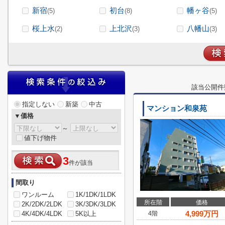
新宿
初台
幡ヶ谷
(5)
(8)
(5)
桜上水
上北沢
八幡山
(2)
(3)
(3)
該当公開件
指定しない
新築
中古
マンション和泉苑
▼価格
～
値下げ物件
3
件が該当
間取り
ワンルーム
1K/1DK/1LDK
所在階
価格
2K/2DK/2LDK
3K/3DK/3LDK
4,999
万円
4K/4DK/4LDK
5K以上
4階