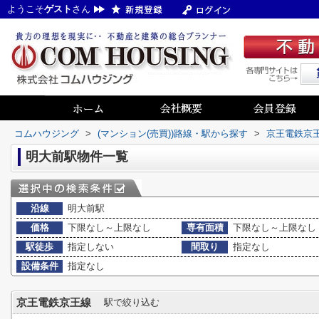
ようこそ
ゲスト
さん
コムハウジング
>
(マンション(売買))路線・駅から探す
>
京王電鉄京
明大前駅物件一覧
沿線
明大前駅
価格
下限なし～上限なし
専有面積
下限なし～上限なし
駅徒歩
指定しない
間取り
指定なし
設備条件
指定なし
京王電鉄京王線
駅で絞り込む