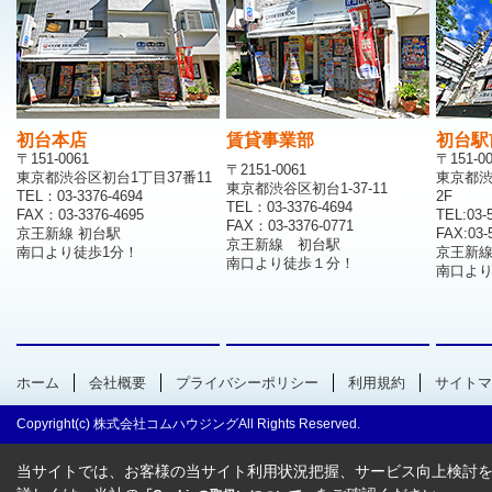
初台本店
賃貸事業部
初台駅
〒151-0061
〒151-0
〒2151-0061
東京都渋谷区初台1丁目37番11
東京都渋
東京都渋谷区初台1-37-11
TEL：03-3376-4694
2F
TEL：03-3376-4694
FAX：03-3376-4695
TEL:03-
FAX：03-3376-0771
京王新線 初台駅
FAX:03-
京王新線 初台駅
南口より徒歩1分！
京王新
南口より徒歩１分！
南口より
ホーム
会社概要
プライバシーポリシー
利用規約
サイトマ
Copyright(c) 株式会社コムハウジングAll Rights Reserved.
当サイトでは、お客様の当サイト利用状況把握、サービス向上検討を目