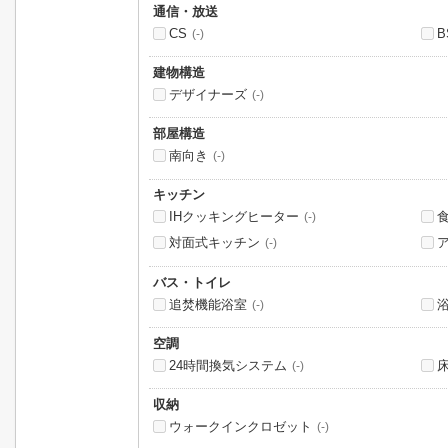
通信・放送
CS
B
(-)
建物構造
デザイナーズ
(-)
部屋構造
南向き
(-)
キッチン
IHクッキングヒーター
(-)
対面式キッチン
(-)
バス・トイレ
追焚機能浴室
(-)
空調
24時間換気システム
(-)
収納
ウォークインクロゼット
(-)