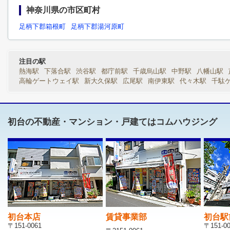
神奈川県の市区町村
足柄下郡箱根町
足柄下郡湯河原町
注目の駅
熱海駅
下落合駅
渋谷駅
都庁前駅
千歳烏山駅
中野駅
八幡山駅
高輪ゲートウェイ駅
新大久保駅
広尾駅
南伊東駅
代々木駅
千駄
初台の不動産・マンション・戸建てはコムハウジング
初台本店
賃貸事業部
初台駅
〒151-0061
〒151-0