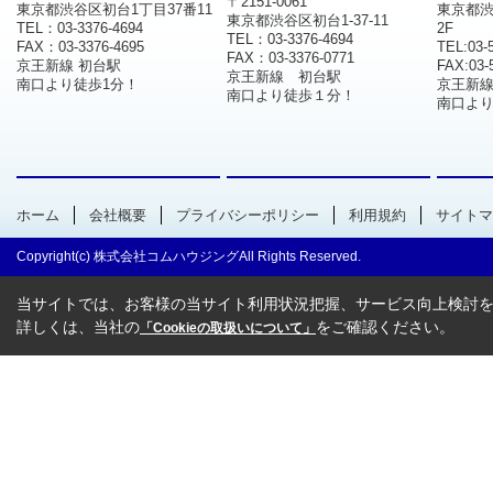
〒2151-0061
東京都渋谷区初台1丁目37番11
東京都渋
東京都渋谷区初台1-37-11
TEL：03-3376-4694
2F
TEL：03-3376-4694
FAX：03-3376-4695
TEL:03-
FAX：03-3376-0771
京王新線 初台駅
FAX:03-
京王新線 初台駅
南口より徒歩1分！
京王新
南口より徒歩１分！
南口より
ホーム
会社概要
プライバシーポリシー
利用規約
サイトマ
Copyright(c) 株式会社コムハウジングAll Rights Reserved.
当サイトでは、お客様の当サイト利用状況把握、サービス向上検討を目
詳しくは、当社の
をご確認ください。
「Cookieの取扱いについて」