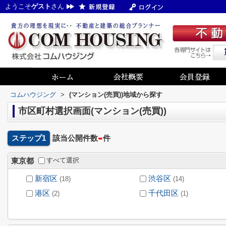
ようこそ
ゲスト
さん
コムハウジング
>
(マンション(売買))地域から探す
市区町村選択画面(マンション(売買))
-
ステップ1
該当公開件数
件
すべて選択
東京都
新宿区
渋谷区
(18)
(14)
港区
千代田区
(2)
(1)