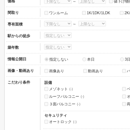
価格
～
値下げ物
間取り
ワンルーム
1K/1DK/1LDK
2K
～
専有面積
駅からの徒歩
築年数
情報公開日
指定しない
本日
3
画像・動画あり
画像あり
動画あり
こだわり条件
設備
メゾネット
(-)
ルーフバルコニー
(-)
３面バルコニー
(-)
セキュリティ
オートロック
(-)