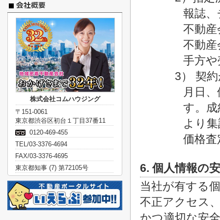
報誌、
不動産
不動産
手方や
3） 契
月日、
株式会社コムハウジング
す。成
〒151-0061
東京都渋谷区初台１丁目37番11
より集
0120-469-455
価格査
TEL/03-3376-4694
FAX/03-3376-4695
6. 個人情報の
東京都知事 (7) 第72105号
当社が有する
不正アクセス
かつ適切な安