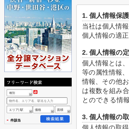
1. 個人情報保
当社は個人情報
個人情報の適
2. 個人情報の
個人情報とは、
等の属性情報、
情報、その他お
は複数を組み
種別
とのできる情
エリア| 駅
価格
面積
3. 個人情報の
-
件該当
個人情報の取