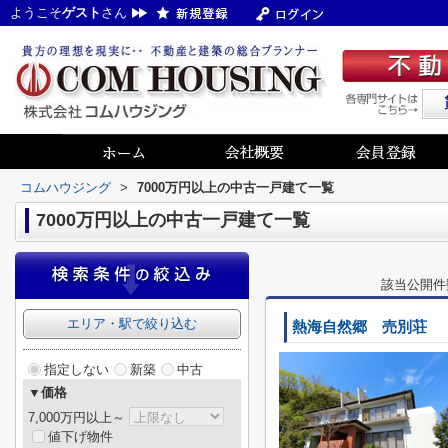
ようこそ
ゲスト
さん
コムハウジング
>
7000万円以上の中古一戸建て一覧
7000万円以上の中古一戸建て一覧
該当公開件
エリア・駅で絞り込む
熱海自然郷 売別荘
指定しない
新築
中古
▼価格
7,000万円以上～
値下げ物件