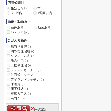
情報公開日
指定しない
本日
3日以内
1週間以内
画像・動画あり
画像あり
動画あり
パノラマあり
こだわり条件
陽当り良好
(-)
閑静な住宅地
(-)
リフォーム済
(-)
輸入住宅
(-)
二世帯住宅
(-)
システムキッチン
(-)
対面式キッチン
(-)
アイランドキッチン
(-)
床暖房
(-)
床下収納
(-)
複層ガラス
(-)
南向き
(-)
2
件が該当