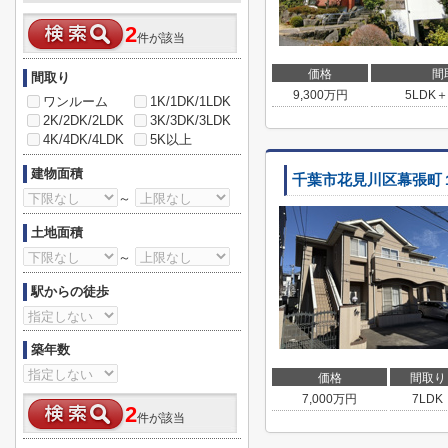
2
件が該当
価格
間
間取り
9,300
万円
5LDK＋
ワンルーム
1K/1DK/1LDK
2K/2DK/2LDK
3K/3DK/3LDK
4K/4DK/4LDK
5K以上
建物面積
千葉市花見川区幕張町
～
土地面積
～
駅からの徒歩
築年数
価格
間取り
7,000
万円
7LDK
2
件が該当