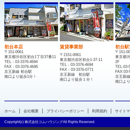
初台本店
賃貸事業部
初台駅
〒151-0061
〒151-0
〒2151-0061
東京都渋谷区初台1丁目37番11
東京都渋
東京都渋谷区初台1-37-11
TEL：03-3376-4694
2F
TEL：03-3376-4694
FAX：03-3376-4695
TEL:03-
FAX：03-3376-0771
京王新線 初台駅
FAX:03-
京王新線 初台駅
南口より徒歩1分！
京王新
南口より徒歩１分！
南口より
ホーム
会社概要
プライバシーポリシー
利用規約
サイトマ
Copyright(c) 株式会社コムハウジングAll Rights Reserved.