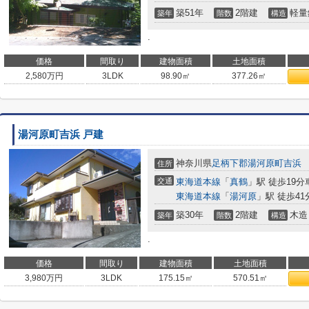
築51年
2階建
軽量
築年
階数
構造
.
価格
間取り
建物面積
土地面積
2,580
万円
3LDK
98.90㎡
377.26㎡
湯河原町吉浜 戸建
神奈川県
足柄下郡湯河原町
吉浜
住所
交通
東海道本線
「
真鶴
」駅 徒歩19分
東海道本線
「
湯河原
」駅 徒歩41
築30年
2階建
木造
築年
階数
構造
.
価格
間取り
建物面積
土地面積
3,980
万円
3LDK
175.15㎡
570.51㎡