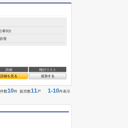
分車9分
鉄骨
詳細
検討リスト
詳細を見る
追加する
10
11
1-10
件数
件 販売数
戸
件表示