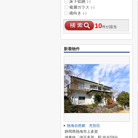
床下収納
(-)
複層ガラス
(-)
南向き
(-)
10
件が該当
新着物件
熱海自然郷 売別荘
静岡県熱海市上多賀
伊東線「伊豆多賀」駅 徒歩59分