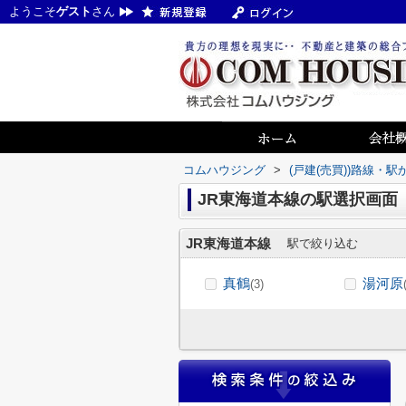
ようこそ
ゲスト
さん
コムハウジング
>
(戸建(売買))路線・駅
JR東海道本線の駅選択画面
JR東海道本線
駅で絞り込む
真鶴
湯河原
(3)