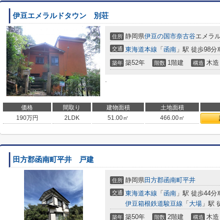
伊豆エメラルドタウン 別荘
静岡県
伊豆の国市
奈古谷
エメラ
住所
交通
東海道本線
「
函南
」駅 徒歩98分
築52年
1階建
木造
築年
階数
構造
.
価格
間取り
建物面積
土地面積
190
万円
2LDK
51.00㎡
466.00㎡
田方郡函南町平井 戸建
静岡県
田方郡函南町
平井
住所
交通
東海道本線
「
函南
」駅 徒歩44分
伊豆箱根鉄道駿豆線
「
大場
」駅 
築50年
2階建
木造
築年
階数
構造