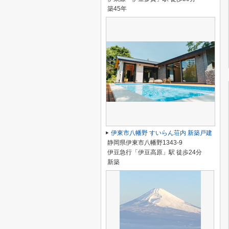
築45年
伊東市八幡野 すいらん荘内 新築戸建
静岡県伊東市八幡野1343-9
伊豆急行「伊豆高原」駅 徒歩24分
新築