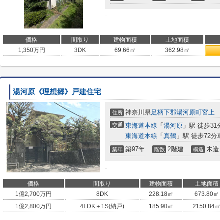
.
価格
間取り
建物面積
土地面積
1,350
万円
3DK
69.66㎡
362.98㎡
湯河原《理想郷》戸建住宅
神奈川県
足柄下郡湯河原町
宮上
住所
交通
東海道本線
「
湯河原
」駅 徒歩31
東海道本線
「
真鶴
」駅 徒歩72分
築97年
2階建
木造
築年
階数
構造
.
価格
間取り
建物面積
土地面積
1
億
2,700
万円
8DK
228.18㎡
673.80㎡
1
億
2,800
万円
4LDK＋1S(納戸)
185.90㎡
2150.84