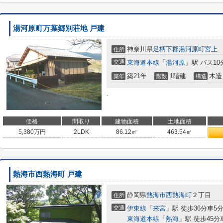
湯河原町万葉郷別荘地 戸建
神奈川県
足柄下郡湯河原町
宮上
住所
交通
東海道本線
「
湯河原
」駅 バス10
築21年
1階建
木造
築年
階数
構造
.
価格
間取り
建物面積
土地面積
5,380
万円
2LDK
86.12㎡
463.54㎡
熱海市西熱海町 戸建
静岡県
熱海市
西熱海町
２丁目
住所
交通
伊東線
「
来宮
」駅 徒歩36分車5
東海道本線
「
熱海
」駅 徒歩45分