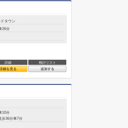
ルドタウン
車26分
詳細
検討リスト
詳細を見る
追加する
車10分
徒歩36分車7分