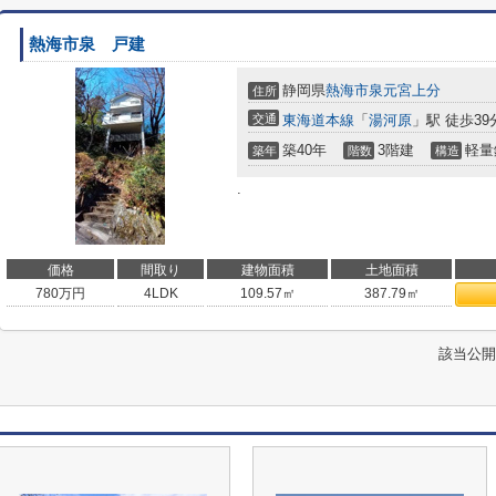
熱海市泉 戸建
静岡県
熱海市
泉元宮上分
住所
交通
東海道本線
「
湯河原
」駅 徒歩39
築40年
3階建
軽量
築年
階数
構造
.
価格
間取り
建物面積
土地面積
780
万円
4LDK
109.57㎡
387.79㎡
該当公開