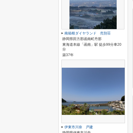
南箱根ダイヤランド 売別荘
静岡県田方郡函南町丹那
東海道本線「函南」駅 徒歩99分車20
分
築37年
伊東市川奈 戸建
静岡県伊東市川奈