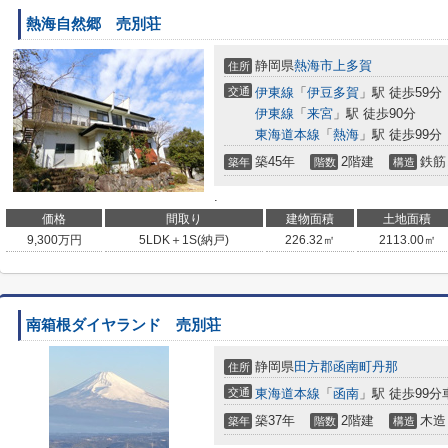
熱海自然郷 売別荘
静岡県
熱海市
上多賀
住所
交通
伊東線
「
伊豆多賀
」駅 徒歩59分
伊東線
「
来宮
」駅 徒歩90分
東海道本線
「
熱海
」駅 徒歩99分
築45年
2階建
鉄筋
築年
階数
構造
.
価格
間取り
建物面積
土地面積
9,300
万円
5LDK＋1S(納戸)
226.32㎡
2113.00㎡
南箱根ダイヤランド 売別荘
静岡県
田方郡函南町
丹那
住所
交通
東海道本線
「
函南
」駅 徒歩99分
築37年
2階建
木造
築年
階数
構造