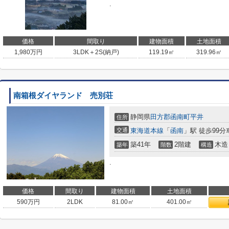
.
価格
間取り
建物面積
土地面積
1,980
万円
3LDK＋2S(納戸)
119.19㎡
319.96㎡
南箱根ダイヤランド 売別荘
静岡県
田方郡函南町
平井
住所
交通
東海道本線
「
函南
」駅 徒歩99分
築41年
2階建
木造
築年
階数
構造
.
価格
間取り
建物面積
土地面積
590
万円
2LDK
81.00㎡
401.00㎡