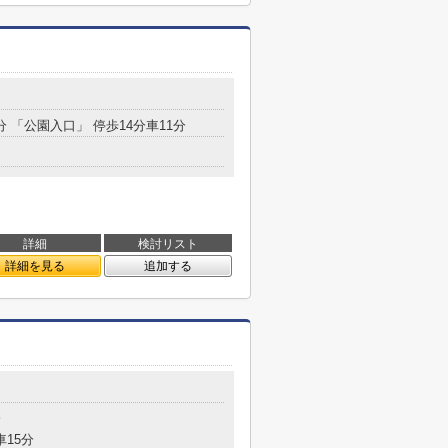
分 「公園入口」 停歩14分車11分
詳細
検討リスト
詳細を見る
追加する
分
車15分