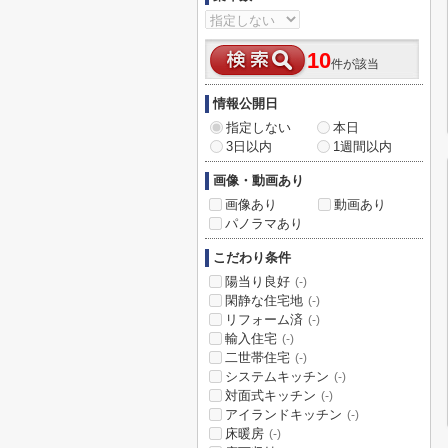
10
件が該当
情報公開日
指定しない
本日
3日以内
1週間以内
画像・動画あり
画像あり
動画あり
パノラマあり
こだわり条件
陽当り良好
(-)
閑静な住宅地
(-)
リフォーム済
(-)
輸入住宅
(-)
二世帯住宅
(-)
システムキッチン
(-)
対面式キッチン
(-)
アイランドキッチン
(-)
床暖房
(-)