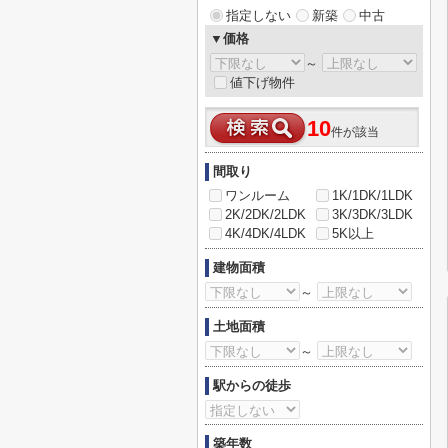
指定しない
新築
中古
▼価格
～
値下げ物件
10
件が該当
間取り
ワンルーム
1K/1DK/1LDK
2K/2DK/2LDK
3K/3DK/3LDK
4K/4DK/4LDK
5K以上
建物面積
～
土地面積
～
駅からの徒歩
築年数