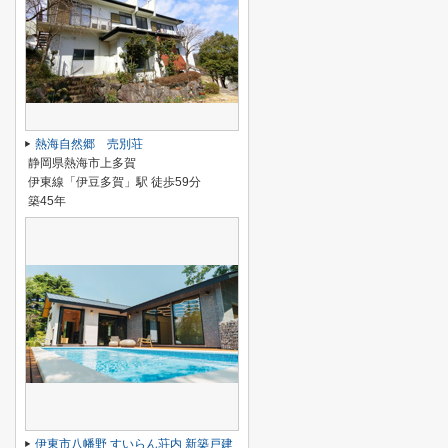
熱海自然郷 売別荘
静岡県熱海市上多賀
伊東線「伊豆多賀」駅 徒歩59分
築45年
伊東市八幡野 すいらん荘内 新築戸建