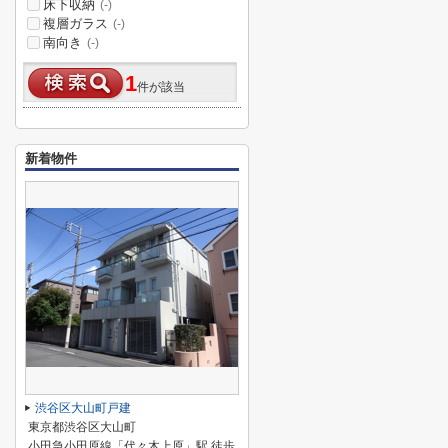
床下収納
(-)
複層ガラス
(-)
南向き
(-)
1
件が該当
新着物件
渋谷区大山町戸建
東京都渋谷区大山町
小田急小田原線「代々木上原」駅 徒歩