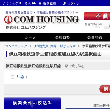
ようこそ
ゲスト
さん
コムハウジング
>
(戸建(売買))路線・駅から探す
>
伊豆箱根鉄道伊豆箱
伊豆箱根鉄道伊豆箱根鉄道駿豆線の駅選択画面
伊豆箱根鉄道伊豆箱根鉄道駿豆線
駅で絞り込む
大場
(1)
該当公開件