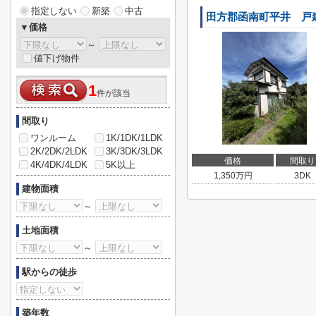
指定しない
新築
中古
田方郡函南町平井 戸
▼価格
～
値下げ物件
1
件が該当
間取り
ワンルーム
1K/1DK/1LDK
2K/2DK/2LDK
3K/3DK/3LDK
価格
間取り
4K/4DK/4LDK
5K以上
1,350
万円
3DK
建物面積
～
土地面積
～
駅からの徒歩
築年数