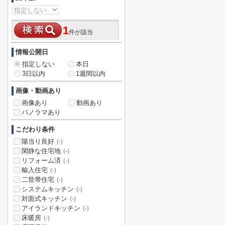
1
件が該当
情報公開日
指定しない
本日
3日以内
1週間以内
画像・動画あり
画像あり
動画あり
パノラマあり
こだわり条件
陽当り良好
(-)
閑静な住宅地
(-)
リフォーム済
(-)
輸入住宅
(-)
二世帯住宅
(-)
システムキッチン
(-)
対面式キッチン
(-)
アイランドキッチン
(-)
床暖房
(-)