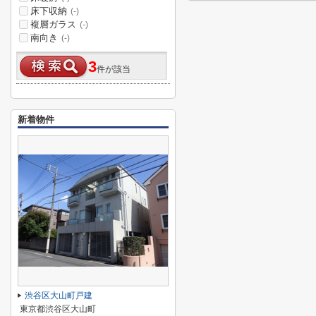
床下収納
(-)
複層ガラス
(-)
南向き
(-)
3
件が該当
新着物件
渋谷区大山町戸建
東京都渋谷区大山町