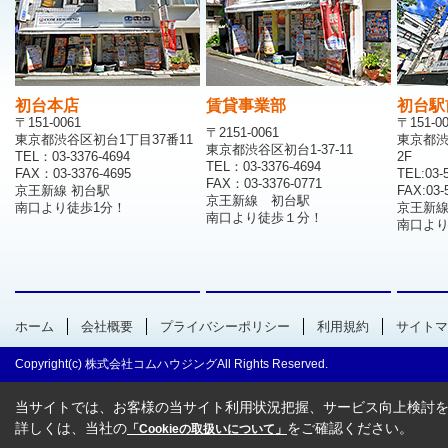
初台本店
賃貸事業部
初台駅
〒151-0061
〒151-0
〒2151-0061
東京都渋谷区初台1丁目37番11
東京都渋
東京都渋谷区初台1-37-11
TEL：03-3376-4694
2F
TEL：03-3376-4694
FAX：03-3376-4695
TEL:03-
FAX：03-3376-0771
京王新線 初台駅
FAX:03-
京王新線 初台駅
南口より徒歩1分！
京王新
南口より徒歩１分！
南口より
ホーム
会社概要
プライバシーポリシー
利用規約
サイトマ
Copyright(c) 株式会社コムハウジングAll Rights Reserved.
当サイトでは、お客様の当サイト利用状況把握、サービス向上検討を目
詳しくは、当社の
をご確認ください。
「Cookieの取扱いについて」