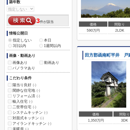
築年数
3
件が該当
価格
間取り
590
万円
2LDK
情報公開日
指定しない
本日
3日以内
1週間以内
田方郡函南町平井 戸
画像・動画あり
画像あり
動画あり
パノラマあり
こだわり条件
陽当り良好
(-)
閑静な住宅地
(-)
リフォーム済
(-)
輸入住宅
(-)
二世帯住宅
(-)
システムキッチン
(-)
価格
間取り
対面式キッチン
(-)
1,350
万円
3DK
アイランドキッチン
(-)
床暖房
(-)