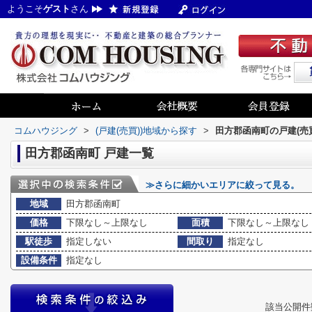
ようこそ
ゲスト
さん
コムハウジング
>
(戸建(売買))地域から探す
>
田方郡函南町の戸建(売
田方郡函南町 戸建一覧
≫さらに細かいエリアに絞って見る。
地域
田方郡函南町
価格
下限なし～上限なし
面積
下限なし～上限なし
駅徒歩
指定しない
間取り
指定なし
設備条件
指定なし
該当公開件