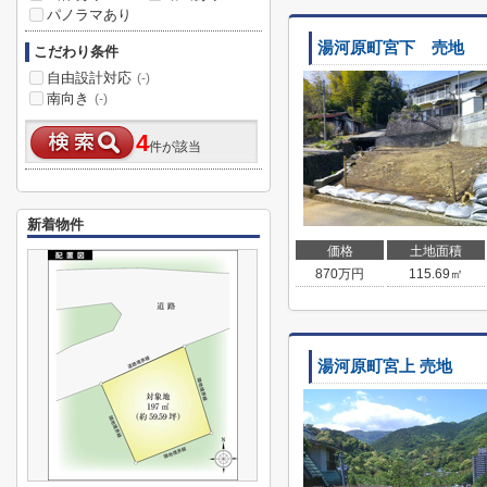
パノラマあり
湯河原町宮下 売地
こだわり条件
自由設計対応
(-)
南向き
(-)
4
件が該当
新着物件
価格
土地面積
870
万円
115.69㎡
湯河原町宮上 売地