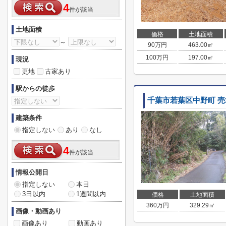
4
件が該当
土地面積
価格
土地面積
～
90
万円
463.00㎡
100
万円
197.00㎡
現況
更地
古家あり
駅からの徒歩
千葉市若葉区中野町 売
建築条件
指定しない
あり
なし
4
件が該当
情報公開日
指定しない
本日
3日以内
1週間以内
価格
土地面積
360
万円
329.29㎡
画像・動画あり
画像あり
動画あり