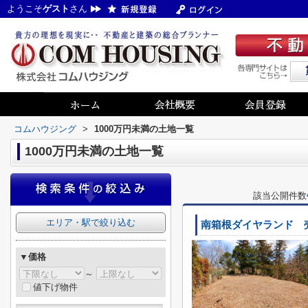
ようこそ
ゲスト
さん
コムハウジング
>
1000万円未満の土地一覧
1000万円未満の土地一覧
該当公開件数
エリア・駅で絞り込む
南箱根ダイヤランド 
▼価格
～
値下げ物件