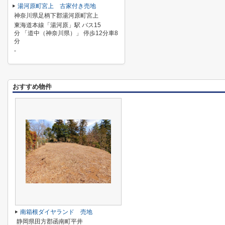
湯河原町宮上 古家付き売地
神奈川県足柄下郡湯河原町宮上
東海道本線「湯河原」駅 バス15
分 「道中（神奈川県）」 停歩12分車8
分
-
おすすめ物件
南箱根ダイヤランド 売地
静岡県田方郡函南町平井