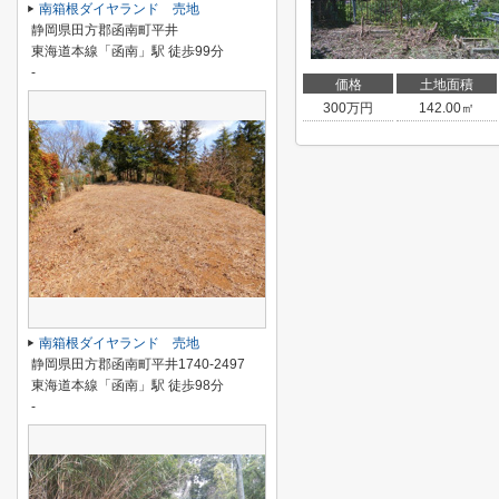
南箱根ダイヤランド 売地
静岡県田方郡函南町平井
東海道本線「函南」駅 徒歩99分
-
価格
土地面積
300
万円
142.00㎡
南箱根ダイヤランド 売地
静岡県田方郡函南町平井1740-2497
東海道本線「函南」駅 徒歩98分
-