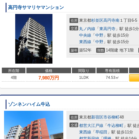
高円寺サマリヤマンション
東京都
杉並区
高円寺南
１丁目6-5
住所
交通
丸ノ内線
「
東高円寺
」駅 徒歩1分
中央線
「
中野
」駅 徒歩15分
東西線
「
中野
」駅 徒歩15分
築52年
14階建 地下1階
築年
階数
所在階
価格
間取り
専有面積
7,980
万円
4階
1LDK
74.53㎡
ゾンネンハイム牛込
東京都
新宿区
市谷柳町
48
住所
交通
都営大江戸線
「
牛込柳町
」駅 徒
東西線
「
早稲田
」駅 徒歩11分
都営新宿線
「
曙橋
」駅 徒歩14分