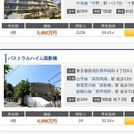
中央線
「
中野
」駅 バス7分 「十
築59年
7階建
鉄筋
築年
階数
構造
所在階
価格
間取り
専有面積
5,480
万円
4階
2LDK
69.42㎡
パストラルハイム面影橋
東京都
新宿区
西早稲田
３丁目8-1
住所
交通
山手線
「
高田馬場
」駅 徒歩13分
都電荒川線
「
面影橋
」駅 徒歩3分
副都心線
「
西早稲田
」駅 徒歩11
築34年
9階建 地下1階
築年
階数
所在階
価格
間取り
専有面積
4,999
万円
4階
1R
32.18㎡