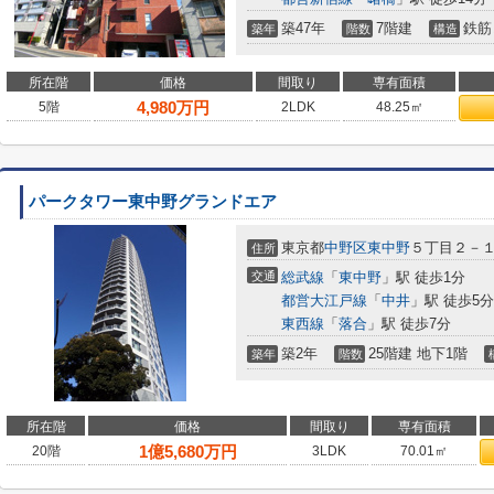
築47年
7階建
鉄筋
築年
階数
構造
所在階
価格
間取り
専有面積
4,980
万円
5階
2LDK
48.25㎡
パークタワー東中野グランドエア
東京都
中野区
東中野
５丁目２－
住所
交通
総武線
「
東中野
」駅 徒歩1分
都営大江戸線
「
中井
」駅 徒歩5分
東西線
「
落合
」駅 徒歩7分
築2年
25階建 地下1階
築年
階数
所在階
価格
間取り
専有面積
1
億
5,680
万円
20階
3LDK
70.01㎡