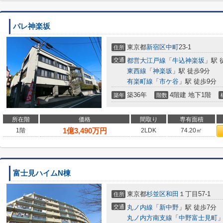
パレ神楽坂
東京都
新宿区
中町
23-1
住所
交通
都営大江戸線
「
牛込神楽坂
」駅 
東西線
「
神楽坂
」駅 徒歩9分
有楽町線
「
市ケ谷
」駅 徒歩9分
築36年
4階建 地下1階
築年
階数
所在階
価格
間取り
専有面積
1
億
3,490
万円
1階
2LDK
74.20㎡
富士見ハイムN棟
東京都
杉並区
和田
１丁目57-1
住所
交通
丸ノ内線
「
新中野
」駅 徒歩7分
丸ノ内方南支線
「
中野富士見町
」