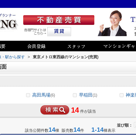
路線・駅から探す
>
東京メトロ東西線のマンション(売買)
画面
高田馬場
早稲田
神楽
(6)
(1)
14
件が該当
並び順：
14
14
1-14
該当公開件数
棟 販売数
件
棟表示