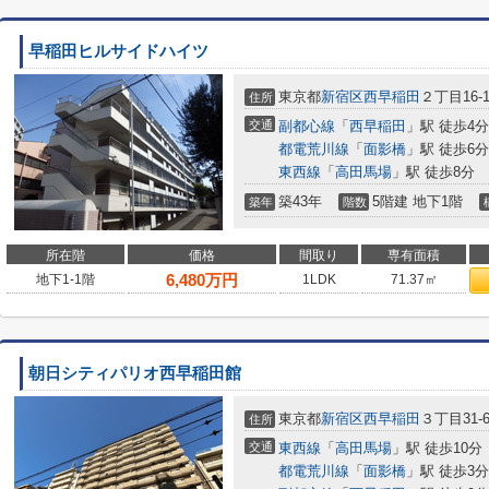
早稲田ヒルサイドハイツ
東京都
新宿区
西早稲田
２丁目16-1
住所
交通
副都心線
「
西早稲田
」駅 徒歩4分
都電荒川線
「
面影橋
」駅 徒歩6分
東西線
「
高田馬場
」駅 徒歩8分
築43年
5階建 地下1階
築年
階数
所在階
価格
間取り
専有面積
6,480
万円
地下1-1階
1LDK
71.37㎡
朝日シティパリオ西早稲田館
東京都
新宿区
西早稲田
３丁目31-
住所
交通
東西線
「
高田馬場
」駅 徒歩10分
都電荒川線
「
面影橋
」駅 徒歩3分