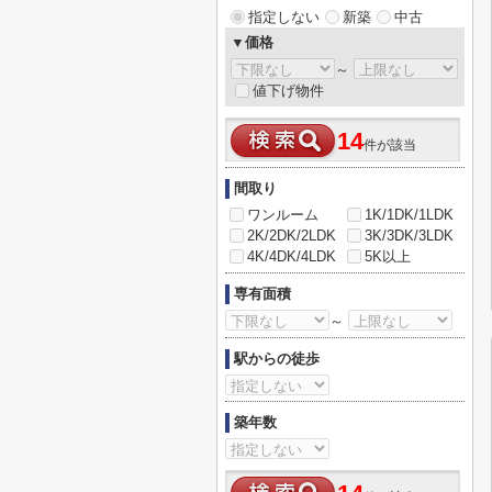
指定しない
新築
中古
▼価格
～
値下げ物件
14
件が該当
間取り
ワンルーム
1K/1DK/1LDK
2K/2DK/2LDK
3K/3DK/3LDK
4K/4DK/4LDK
5K以上
専有面積
～
駅からの徒歩
築年数