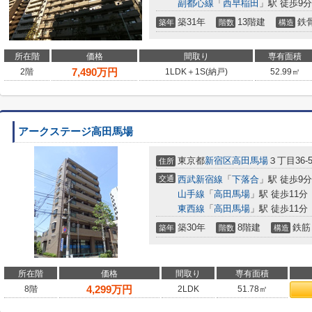
副都心線
「
西早稲田
」駅 徒歩9分
築31年
13階建
鉄
築年
階数
構造
所在階
価格
間取り
専有面積
7,490
万円
2階
1LDK＋1S(納戸)
52.99㎡
アークステージ高田馬場
東京都
新宿区
高田馬場
３丁目36-
住所
交通
西武新宿線
「
下落合
」駅 徒歩9分
山手線
「
高田馬場
」駅 徒歩11分
東西線
「
高田馬場
」駅 徒歩11分
築30年
8階建
鉄筋
築年
階数
構造
所在階
価格
間取り
専有面積
4,299
万円
8階
2LDK
51.78㎡