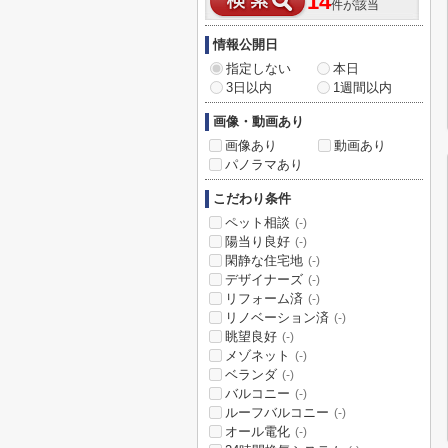
14
件が該当
情報公開日
指定しない
本日
3日以内
1週間以内
画像・動画あり
画像あり
動画あり
パノラマあり
こだわり条件
ペット相談
(-)
陽当り良好
(-)
閑静な住宅地
(-)
デザイナーズ
(-)
リフォーム済
(-)
リノベーション済
(-)
眺望良好
(-)
メゾネット
(-)
ベランダ
(-)
バルコニー
(-)
ルーフバルコニー
(-)
オール電化
(-)