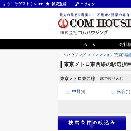
ようこそ
ゲスト
さん
コムハウジング
>
(マンション(売買))
東京メトロ東西線の駅選択
東京メトロ東西線
駅で絞り込む
中野
落合
(4)
(1)