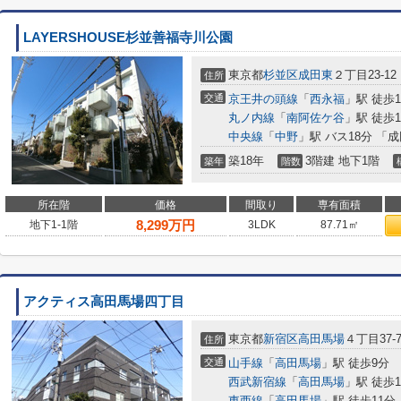
LAYERSHOUSE杉並善福寺川公園
東京都
杉並区
成田東
２丁目23-12
住所
交通
京王井の頭線
「
西永福
」駅 徒歩1
丸ノ内線
「
南阿佐ケ谷
」駅 徒歩1
中央線
「
中野
」駅 バス18分 「
築18年
3階建 地下1階
築年
階数
所在階
価格
間取り
専有面積
8,299
万円
地下1-1階
3LDK
87.71㎡
アクティス高田馬場四丁目
東京都
新宿区
高田馬場
４丁目37-
住所
交通
山手線
「
高田馬場
」駅 徒歩9分
西武新宿線
「
高田馬場
」駅 徒歩1
東西線
「
高田馬場
」駅 徒歩11分