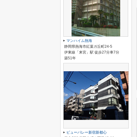
マンハイム熱海
静岡県熱海市紅葉ガ丘町24-5
伊東線「来宮」駅 徒歩27分車7分
築51年
ビューパレー新宿新都心