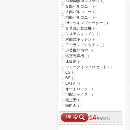
24時間換気システム
(-)
２面バルコニー
(-)
３面バルコニー
(-)
両面バルコニー
(-)
IHクッキングヒーター
(-)
食器洗い乾燥機
(-)
システムキッチン
(-)
対面式キッチン
(-)
アイランドキッチン
(-)
追焚機能浴室
(-)
浴室乾燥機
(-)
床暖房
(-)
ウォークインクロゼット
(-)
CS
(-)
BS
(-)
CATV
(-)
オートロック
(-)
宅配ボックス
(-)
最上階
(-)
南向き
(-)
14
件が該当