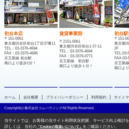
初台本店
賃貸事業部
初台駅
〒151-0061
〒151-0
〒2151-0061
東京都渋谷区初台1丁目37番11
東京都渋
東京都渋谷区初台1-37-11
TEL：03-3376-4694
2F
TEL：03-3376-4694
FAX：03-3376-4695
TEL:03-
FAX：03-3376-0771
京王新線 初台駅
FAX:03-
京王新線 初台駅
南口より徒歩1分！
京王新
南口より徒歩１分！
南口より
ホーム
会社概要
プライバシーポリシー
利用規約
サイトマ
Copyright(c) 株式会社コムハウジングAll Rights Reserved.
当サイトでは、お客様の当サイト利用状況把握、サービス向上検討を目
詳しくは、当社の
をご確認ください。
「Cookieの取扱いについて」