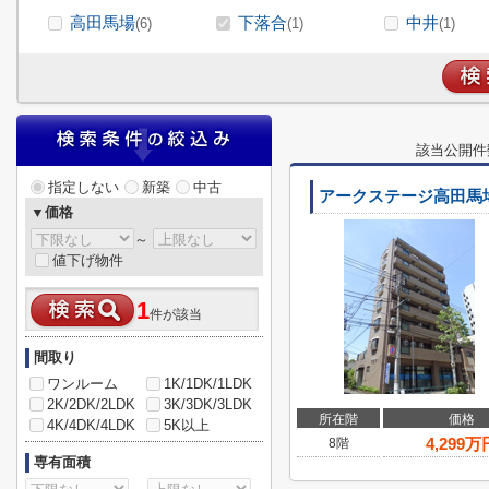
高田馬場
下落合
中井
(6)
(1)
(1)
該当公開件
指定しない
新築
中古
アークステージ高田馬
▼価格
～
値下げ物件
1
件が該当
間取り
ワンルーム
1K/1DK/1LDK
2K/2DK/2LDK
3K/3DK/3LDK
所在階
価格
4K/4DK/4LDK
5K以上
4,299
万
8階
専有面積