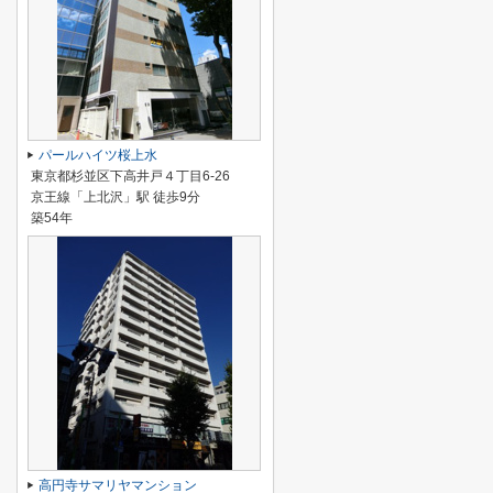
パールハイツ桜上水
東京都杉並区下高井戸４丁目6-26
京王線「上北沢」駅 徒歩9分
築54年
高円寺サマリヤマンション