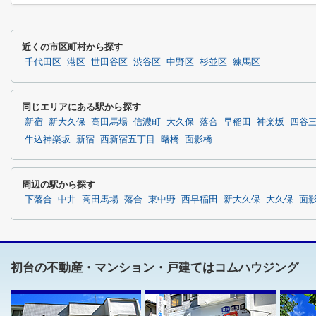
近くの市区町村から探す
千代田区
港区
世田谷区
渋谷区
中野区
杉並区
練馬区
同じエリアにある駅から探す
新宿
新大久保
高田馬場
信濃町
大久保
落合
早稲田
神楽坂
四谷
牛込神楽坂
新宿
西新宿五丁目
曙橋
面影橋
周辺の駅から探す
下落合
中井
高田馬場
落合
東中野
西早稲田
新大久保
大久保
面
初台の不動産・マンション・戸建てはコムハウジング