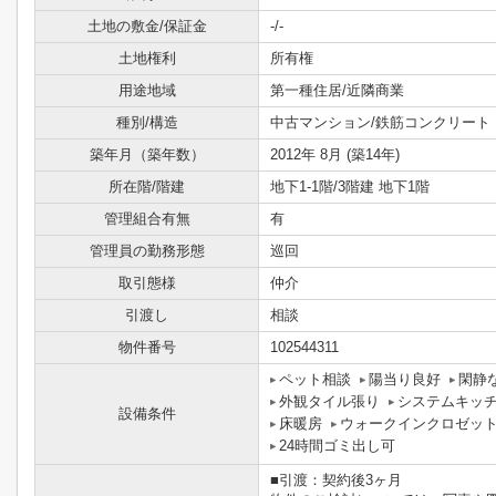
土地の敷金/保証金
-/-
土地権利
所有権
用途地域
第一種住居/近隣商業
種別/構造
中古マンション/鉄筋コンクリート
築年月（築年数）
2012年 8月 (築14年)
所在階/階建
地下1-1階/3階建 地下1階
管理組合有無
有
管理員の勤務形態
巡回
取引態様
仲介
引渡し
相談
物件番号
102544311
ペット相談
陽当り良好
閑静
外観タイル張り
システムキッ
設備条件
床暖房
ウォークインクロゼッ
24時間ゴミ出し可
■引渡：契約後3ヶ月