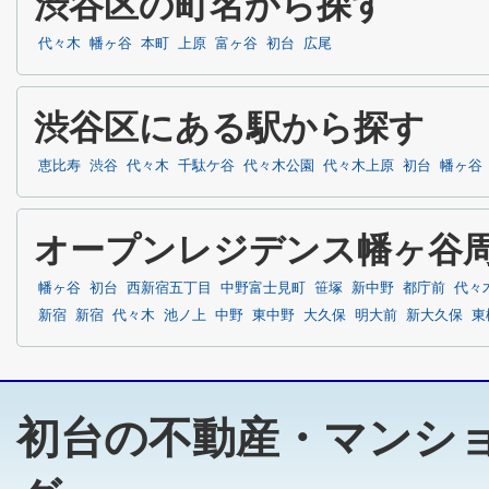
渋谷区の町名から探す
代々木
幡ヶ谷
本町
上原
富ヶ谷
初台
広尾
渋谷区にある駅から探す
恵比寿
渋谷
代々木
千駄ケ谷
代々木公園
代々木上原
初台
幡ヶ谷
オープンレジデンス幡ヶ谷
幡ヶ谷
初台
西新宿五丁目
中野富士見町
笹塚
新中野
都庁前
代々
新宿
新宿
代々木
池ノ上
中野
東中野
大久保
明大前
新大久保
東
初台の不動産・マンシ