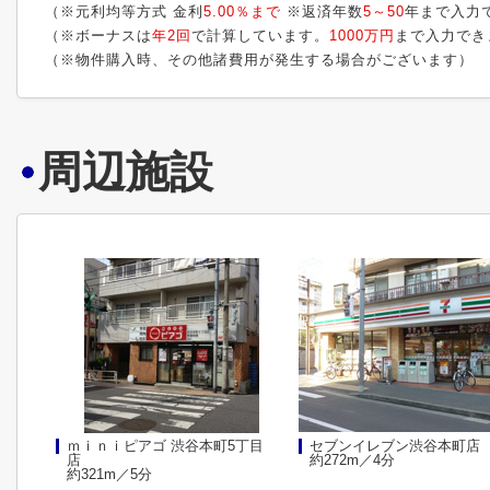
（※元利均等方式 金利
5.00％まで
※返済年数
5～50
年まで入力
（※ボーナスは
年2回
で計算しています。
1000万円
まで入力でき
（※物件購入時、その他諸費用が発生する場合がございます）
周辺施設
ｍｉｎｉピアゴ 渋谷本町5丁目
セブンイレブン渋谷本町店
店
約272m／4分
約321m／5分