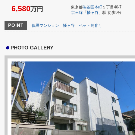
6,580
東京都
渋谷区
本町
５丁目40-7
万円
京王線
「
幡ヶ谷
」駅 徒歩9分
POINT
低層マンション
幡ヶ谷
ペット飼育可
PHOTO GALLERY