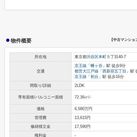
物件概要
【中古マンショ
所在地
東京都
渋谷区
本町
５丁目40-7
京王線
「
幡ヶ谷
」駅 徒歩9分
交通
都営大江戸線
「
西新宿五丁目
」駅 
京王線
「
初台
」駅 徒歩16分
間取り/詳細
2LDK
専有面積/バルコニー面積
72.39㎡/-
価格
6,580万円
管理費
13,615円
修繕積立金
17,590円
権利金
-