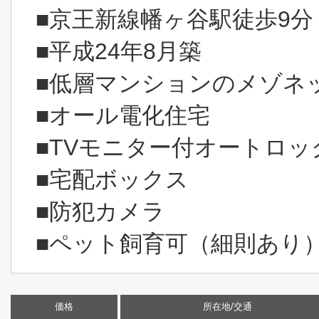
■京王新線幡ヶ谷駅徒歩9分
■平成24年8月築
■低層マンションのメゾネ
■オール電化住宅
■TVモニター付オートロッ
■宅配ボックス
■防犯カメラ
■ペット飼育可（細則あり
価格
所在地/交通