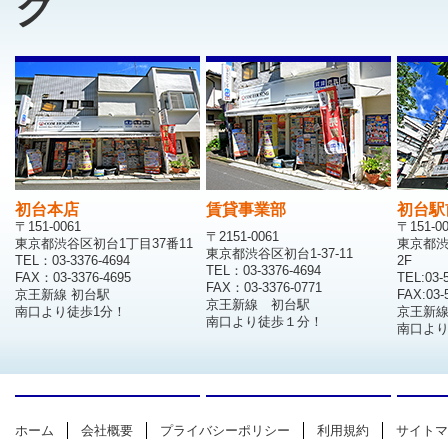
グ
初台本店
賃貸事業部
初台駅
〒151-0061
〒151-0
〒2151-0061
東京都渋谷区初台1丁目37番11
東京都渋
東京都渋谷区初台1-37-11
TEL：03-3376-4694
2F
TEL：03-3376-4694
FAX：03-3376-4695
TEL:03-
FAX：03-3376-0771
京王新線 初台駅
FAX:03-
京王新線 初台駅
南口より徒歩1分！
京王新
南口より徒歩１分！
南口より
ホーム
会社概要
プライバシーポリシー
利用規約
サイトマ