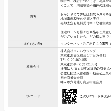
物件のご検討については、写真や
くことで、周辺環境や物件の詳細
おかげさまで弊社は創業32周年を
備考
地域密着32年の信頼と実績！
売却査定も無料受付中！取引実績
住宅ローンも様々な商品をご用意
がございましたら、どの様な事で
条件(その他)
インターネット利用料月:1,995円 
株式会社コムハウジング
東京都渋谷区初台１丁目37番11
TEL:0120-469-455
東京都知事 (7) 第72105号
取扱会社
社団法人 東京都宅地建物取引業協
公益社団法人首都圏不動産公正取
初台商盛会会員
幡ヶ谷六号通り商店街組合員
QRコード
このQRコードを読