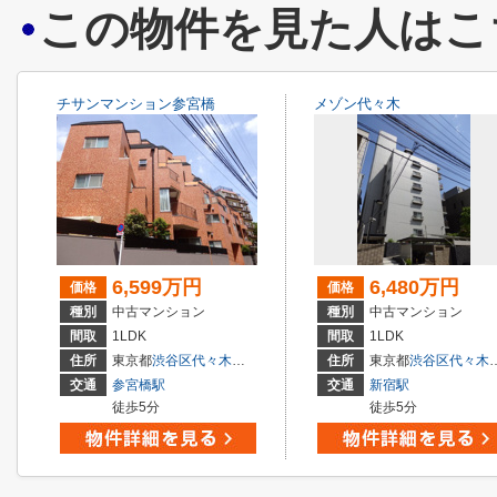
この物件を見た人はこ
チサンマンション参宮橋
メゾン代々木
6,599万円
6,480万円
価格
価格
種別
中古マンション
種別
中古マンション
間取
1LDK
間取
1LDK
住所
東京都
渋谷区
代々木
４丁目
住所
東京都
渋谷区
代々木
交通
参宮橋駅
交通
新宿駅
徒歩5分
徒歩5分