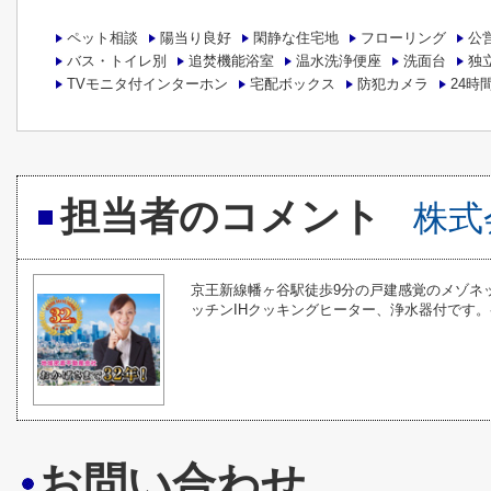
ペット相談
陽当り良好
閑静な住宅地
フローリング
公
バス・トイレ別
追焚機能浴室
温水洗浄便座
洗面台
独
TVモニタ付インターホン
宅配ボックス
防犯カメラ
24時
担当者のコメント
株式
京王新線幡ヶ谷駅徒歩9分の戸建感覚のメゾネ
ッチンIHクッキングヒーター、浄水器付です
お問い合わせ