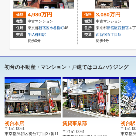
4,980万円
3,080万円
価格
価格
種別
中古マンション
種別
中古マンション
住所
東京都
新宿区
市谷柳町
48
住所
東京都
新宿区
西新宿
４丁目２１－１６
交通
牛込柳町駅
交通
西新宿五丁目駅
徒歩3分
徒歩4分
初台の不動産・マンション・戸建てはコムハウジング
初台本店
賃貸事業部
初台駅
〒151-0061
〒151-0
〒2151-0061
東京都渋谷区初台1丁目37番11
東京都渋