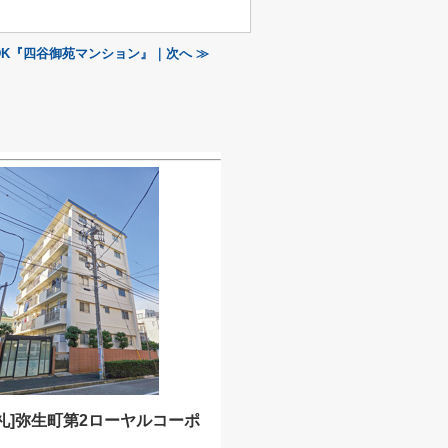
DK『四谷御苑マンション』｜次へ ≫
礼]弥生町第2ローヤルコーポ