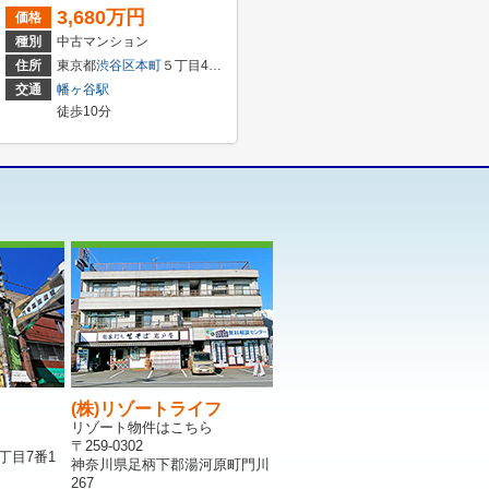
3,680万円
価格
種別
中古マンション
住所
東京都
渋谷区
本町
５丁目42-11
交通
幡ヶ谷駅
徒歩10分
(株)リゾートライフ
リゾート物件はこちら
〒259-0302
丁目7番1
神奈川県足柄下郡湯河原町門川
267