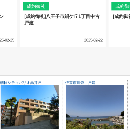
成約御礼
成約御
ン
[成約御礼]八王子市絹ケ丘1丁目中古
[成約御
戸建
25-02-25
2025-02-22
朝日シティパリオ高井戸
伊東市川奈 戸建