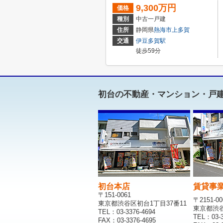
9,300万円
価格
種別
中古一戸建
住所
静岡県
熱海市
上多賀
交通
伊豆多賀駅
徒歩59分
初台の不動産・マンション・戸
初台本店
賃貸事
〒151-0061
〒2151-00
東京都渋谷区初台1丁目37番11
東京都渋谷区
TEL：03-3376-4694
TEL：03-3
FAX：03-3376-4695