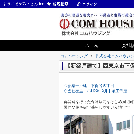
ようこそ
ゲスト
さん
コムハウジング
>
株式会社コムハウジ
【新築戸建て】西東京市下
◇新築一戸建 下保谷５丁目
◇当社売主 ◇H29年9月末竣工予定
再開発を行った保谷駅前をはじめ周辺施
閑静な住宅街で暮らしやすい立地です