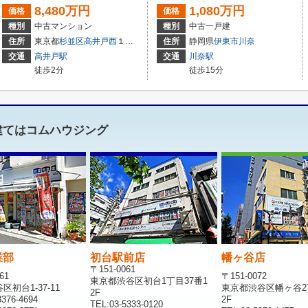
8,480万円
1,080万円
価格
価格
種別
中古マンション
種別
中古一戸建
住所
東京都
杉並区
高井戸西
１丁目27-18
住所
静岡県
伊東市
川奈
交通
高井戸駅
交通
川奈駅
徒歩2分
徒歩15分
建てはコムハウジング
業部
初台駅前店
幡ヶ谷店
〒151-0061
61
〒151-0072
東京都渋谷区初台1丁目37番1
初台1-37-11
東京都渋谷区幡ヶ谷2
2F
376-4694
2F
TEL:03-5333-0120