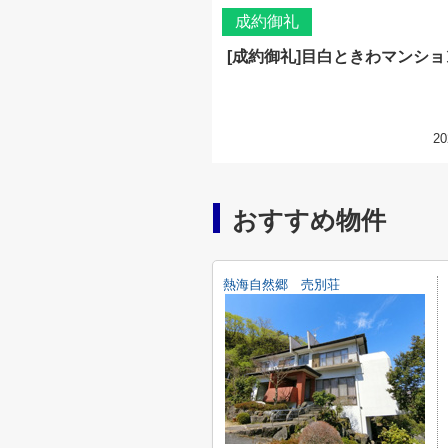
成約御礼
[成約御礼]目白ときわマンショ
20
おすすめ物件
熱海自然郷 売別荘