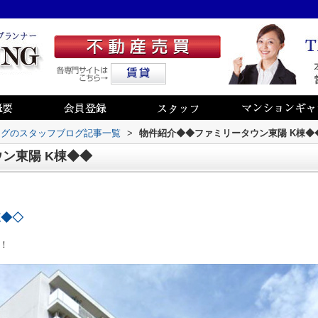
ングのスタッフブログ記事一覧
>
物件紹介◆◆ファミリータウン東陽 K棟◆
ン東陽 K棟◆◆
棟◆◇
！