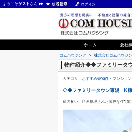
ようこそ
ゲスト
さん
コムハウジング
>
株式会社コムハウジ
物件紹介◆◆ファミリータウ
カテゴリ：
おすすめ売物件・マンション
◇◆ファミリータウン東陽 K
緑の多い、区画整理された閑静な住宅街