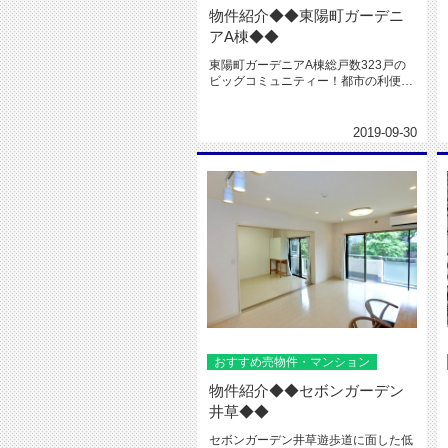
物件紹介◆◆東陽町ガーデニ
アA棟◆◆
東陽町ガーデニアA棟総戸数323戸の
ビッグコミュニティー！都市の利便性
と豊かな自然に恵まれた好立地！...
2019-09-30
おすすめ売物件・マンション
物件紹介◆◆セボンガーデン
井草◆◆
セボンガーデン井草遊歩道に面した低