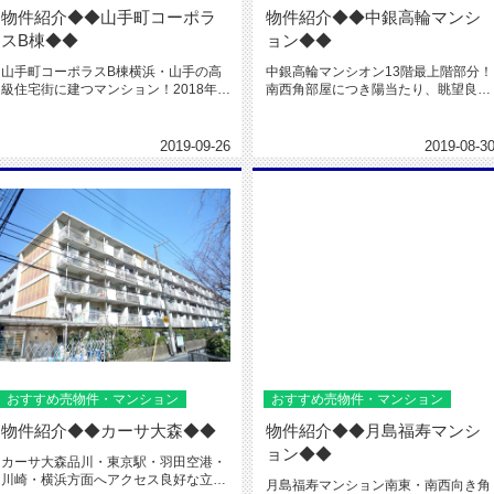
物件紹介◆◆山手町コーポラ
物件紹介◆◆中銀高輪マンシ
スB棟◆◆
ョン◆◆
山手町コーポラスB棟横浜・山手の高
中銀高輪マンシオン13階最上階部分！
級住宅街に建つマンション！2018年9
南西角部屋につき陽当たり、眺望良
月室内フルリフォーム済み！2...
好！～新旧の調和した落ち着きある...
2019-09-26
2019-08-3
おすすめ売物件・マンション
おすすめ売物件・マンション
物件紹介◆◆カーサ大森◆◆
物件紹介◆◆月島福寿マンシ
ョン◆◆
カーサ大森品川・東京駅・羽田空港・
川崎・横浜方面へアクセス良好な立地
月島福寿マンション南東・南西向き角