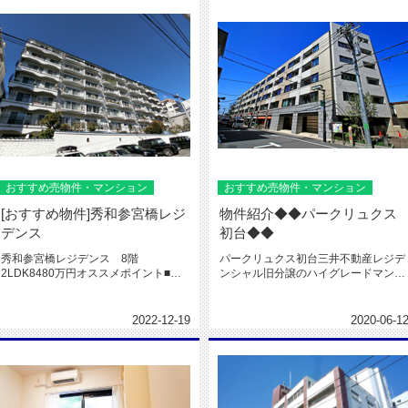
おすすめ売物件・マンション
おすすめ売物件・マンション
[おすすめ物件]秀和参宮橋レジ
物件紹介◆◆パークリュクス
デンス
初台◆◆
秀和参宮橋レジデンス 8階
パークリュクス初台三井不動産レジデ
2LDK8480万円オススメポイント■閑
ンシャル旧分譲のハイグレードマンシ
静な住宅街■夜間オートロック（2...
ョン！5,180万円1LDK 4...
2022-12-19
2020-06-1