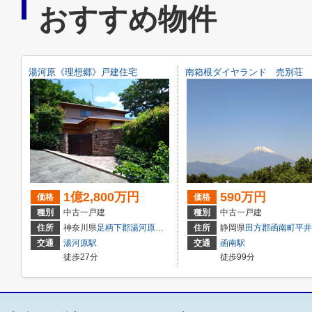
おすすめ物件
湯河原《理想郷》戸建住宅
南箱根ダイヤランド 売別荘
1億2,800万円
590万円
価格
価格
種別
中古一戸建
種別
中古一戸建
住所
神奈川県
足柄下郡湯河原町
宮上
住所
静岡県
田方郡函南町
平井
交通
湯河原駅
交通
函南駅
徒歩27分
徒歩99分