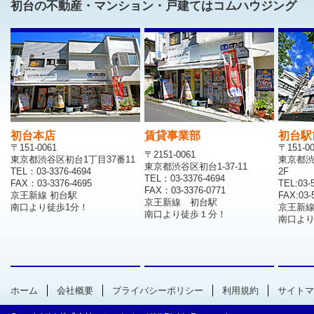
初台の不動産・マンション・戸建てはコムハウジング
初台本店
賃貸事業部
初台駅
〒151-0061
〒151-0
〒2151-0061
東京都渋谷区初台1丁目37番11
東京都渋
東京都渋谷区初台1-37-11
TEL：03-3376-4694
2F
TEL：03-3376-4694
FAX：03-3376-4695
TEL:03-
FAX：03-3376-0771
京王新線 初台駅
FAX:03-
京王新線 初台駅
南口より徒歩1分！
京王新
南口より徒歩１分！
南口より
ホーム
会社概要
プライバシーポリシー
利用規約
サイトマ