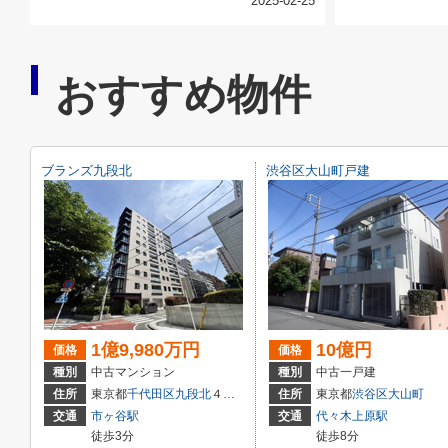
2025-02-25
おすすめ物件
ブランズ九段北
渋谷区大山町戸建
1億9,980万円
10億円
価格
価格
種別
中古マンション
種別
中古一戸建
住所
東京都
千代田区
九段北
４丁目3-1１
住所
東京都
渋谷区
大山町
交通
市ヶ谷駅
交通
代々木上原駅
徒歩3分
徒歩8分