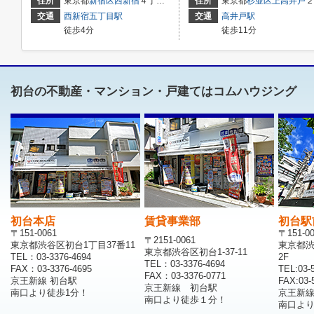
住所
東京都
新宿区
西新宿
４丁目２１－１６
住所
東京都
杉並区
上高井戸
２丁目2-34
交通
西新宿五丁目駅
交通
高井戸駅
徒歩4分
徒歩11分
初台の不動産・マンション・戸建てはコムハウジング
初台本店
賃貸事業部
初台駅
〒151-0061
〒151-0
〒2151-0061
東京都渋谷区初台1丁目37番11
東京都渋
東京都渋谷区初台1-37-11
TEL：03-3376-4694
2F
TEL：03-3376-4694
FAX：03-3376-4695
TEL:03-
FAX：03-3376-0771
京王新線 初台駅
FAX:03-
京王新線 初台駅
南口より徒歩1分！
京王新
南口より徒歩１分！
南口より