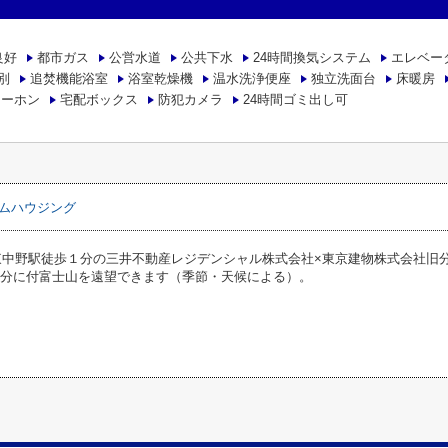
良好
都市ガス
公営水道
公共下水
24時間換気システム
エレベー
別
追焚機能浴室
浴室乾燥機
温水洗浄便座
独立洗面台
床暖房
ターホン
宅配ボックス
防犯カメラ
24時間ゴミ出し可
ムハウジング
東中野駅徒歩１分の三井不動産レジデンシャル株式会社×東京建物株式会社旧分
部分に付富士山を遠望できます（季節・天候による）。