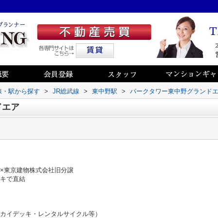
路線・駅から探す
>
JR総武線
>
東中野駅
>
パークタワー東中野グランド
ドエア
×東京建物株式会社旧分譲
ッキで直結
スカイデッキ・レンタルサイクル等）