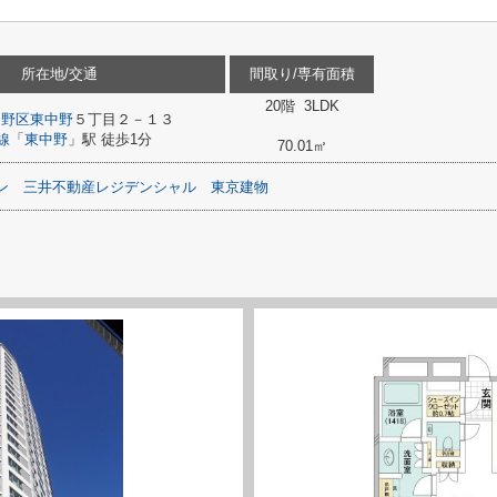
所在地/交通
間取り/専有面積
20階 3LDK
中野区
東中野
５丁目２－１３
線
「
東中野
」駅 徒歩1分
70.01㎡
ン
三井不動産レジデンシャル
東京建物