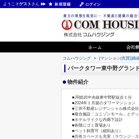
ようこそ
ゲスト
さん
コムハウジング
>
(マンション(売買))
パークタワー東中野グラン
物件紹介
■JR総武中央線東中野駅徒歩１分
■2024年１月築のタワーマンション
■三井不動産レジデンシャル株式会社
■複合施設「ユニゾンモール」とデ
■ホテルライクな内廊下設計
■各階にゴミ置場あり
■ペット飼育可（細則あり）
■共有スペースも充実（ラウンジ・