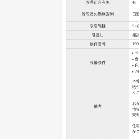
管理組合有無
有
管理員の勤務形態
日
取引態様
仲
引渡し
相
物件番号
100
ペ
食
設備条件
床
2
本
物
く
お
備考
地
売
住
が