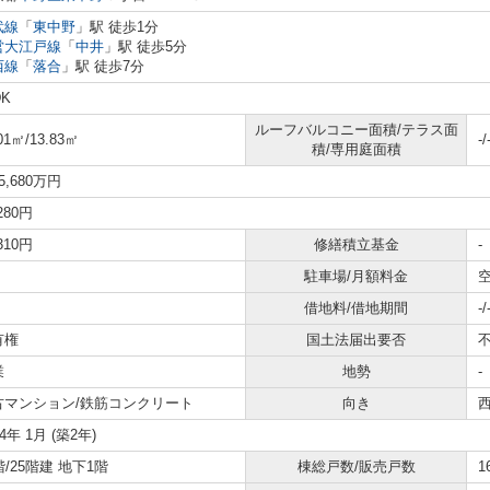
武線
「
東中野
」駅 徒歩1分
営大江戸線
「
中井
」駅 徒歩5分
西線
「
落合
」駅 徒歩7分
DK
ルーフバルコニー面積/テラス面
01㎡/13.83㎡
-/
積/専用庭面積
5,680万円
,280円
,310円
修繕積立基金
-
駐車場/月額料金
空
借地料/借地期間
-/
有権
国土法届出要否
業
地勢
-
古マンション/鉄筋コンクリート
向き
24年 1月 (築2年)
階/25階建 地下1階
棟総戸数/販売戸数
1