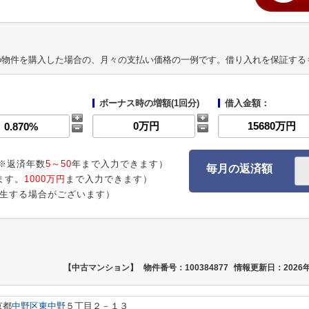
の物件を購入した場合の、月々の支払い価格の一例です。借り入れを保証する
ボーナス時の増額(1回分)
借入金額：
※返済年数
5～50
年まで入力できます）
毎月の返済額
ます。
1000万円
まで入力できます）
生する場合がございます）
【中古マンション】
物件番号：100384877
情報更新日：2026年
京都
中野区
東中野
５丁目２－１３