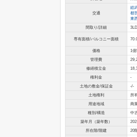
総
交通
都
東
間取り/詳細
3L
専有面積/バルコニー面積
70.
価格
1億
管理費
29
修繕積立金
18
権利金
-
土地の敷金/保証金
-/-
土地権利
所
用途地域
商
種別/構造
中
築年月（築年数）
20
所在階/階建
20