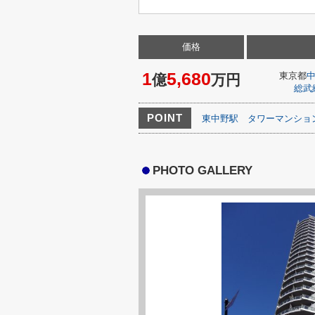
価格
1
5,680
東京都
億
万円
総武
POINT
東中野駅
タワーマンショ
PHOTO GALLERY