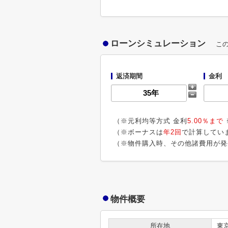
ローンシミュレーション
こ
返済期間
金利
（※元利均等方式 金利
5.00％まで
（※ボーナスは
年2回
で計算してい
（※物件購入時、その他諸費用が発
物件概要
所在地
東