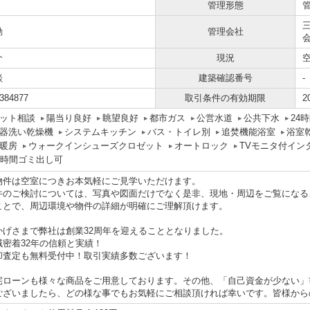
管理形態
勤
管理会社
介
現況
談
建築確認番号
-
384877
取引条件の有効期限
2
ット相談
陽当り良好
眺望良好
都市ガス
公営水道
公共下水
24
器洗い乾燥機
システムキッチン
バス・トイレ別
追焚機能浴室
浴室
暖房
ウォークインシューズクロゼット
オートロック
TVモニタ付イン
4時間ゴミ出し可
物件は空室につきお本気軽にご見学いただけます。
件のご検討については、写真や図面だけでなく是非、現地・周辺をご覧になる
ことで、周辺環境や物件の詳細が明確にご理解頂けます。
かげさまで弊社は創業32周年を迎えることとなりました。
域密着32年の信頼と実績！
却査定も無料受付中！取引実績多数ございます！
宅ローンも様々な商品をご用意しております。その他、「自己資金が少ない」
ございましたら、どの様な事でもお気軽にご相談頂ければ幸いです。皆様から