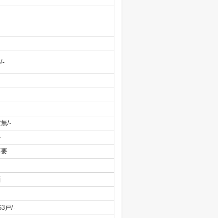
-/-
無/-
-
不要
西
63戸/-