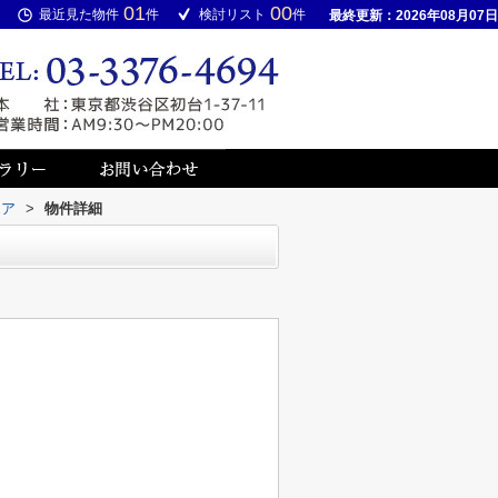
01
00
最近見た物件
件
検討リスト
件
最終更新：2026年08月07日
エア
>
物件詳細