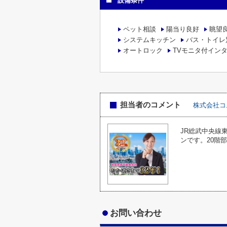
設備条件
ペット相談
陽当り良好
眺望
システムキッチン
バス・トイレ
オートロック
TVモニタ付イン
担当者のコメント
株式会社コ
JR総武中央線
ンです。20階
お問い合わせ