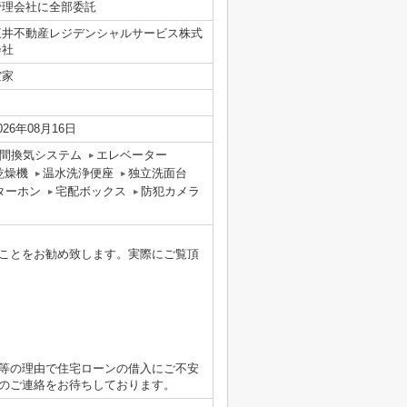
管理会社に全部委託
三井不動産レジデンシャルサービス株式
会社
空家
026年08月16日
時間換気システム
エレベーター
乾燥機
温水洗浄便座
独立洗面台
ターホン
宅配ボックス
防犯カメラ
ことをお勧め致します。実際にご覧頂
等の理由で住宅ローンの借入にご不安
のご連絡をお待ちしております。