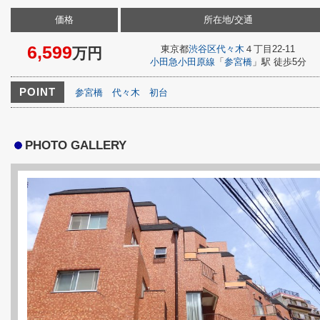
価格
所在地/交通
6,599
東京都
渋谷区
代々木
４丁目22-11
万円
小田急小田原線
「
参宮橋
」駅 徒歩5分
POINT
参宮橋
代々木
初台
PHOTO GALLERY