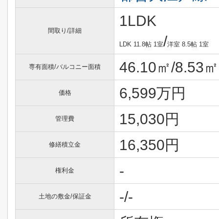
1LDK
間取り/詳細
/
LDK 11.8帖 1室
洋室 8.5帖 1室
46.10㎡/8.53㎡
専有面積/バルコニー面積
6,599万円
価格
15,030円
管理費
16,350円
修繕積立金
-
権利金
-/-
土地の敷金/保証金