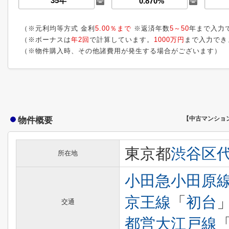
（※元利均等方式 金利
5.00％まで
※返済年数
5～50
年まで入力
（※ボーナスは
年2回
で計算しています。
1000万円
まで入力でき
（※物件購入時、その他諸費用が発生する場合がございます）
物件概要
【中古マンショ
東京都
渋谷区
所在地
小田急小田原
京王線
「
初台
交通
都営大江戸線