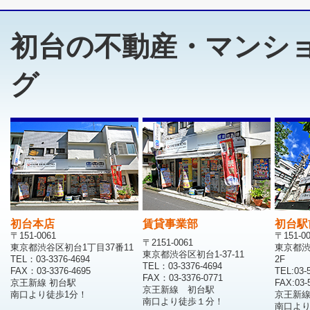
初台の不動産・マンシ
グ
初台本店
賃貸事業部
初台駅
〒151-0061
〒151-0
〒2151-0061
東京都渋谷区初台1丁目37番11
東京都渋
東京都渋谷区初台1-37-11
TEL：03-3376-4694
2F
TEL：03-3376-4694
FAX：03-3376-4695
TEL:03-
FAX：03-3376-0771
京王新線 初台駅
FAX:03-
京王新線 初台駅
南口より徒歩1分！
京王新
南口より徒歩１分！
南口より