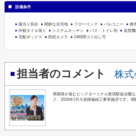
設備条件
陽当り良好
閑静な住宅地
フローリング
バルコニー
都
外観タイル張り
システムキッチン
バス・トイレ別
追焚機
宅配ボックス
防犯カメラ
24時間ゴミ出し可
担当者のコメント
株式
再開発が進むビックターミナル新宿駅徒歩圏な
ク、2026年2月大規模修繕工事実施済です。