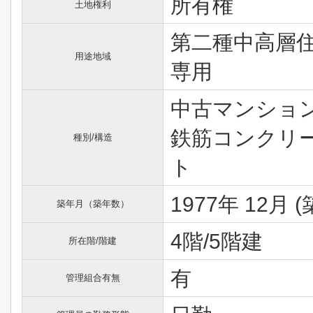
所有権
土地権利
第二種中高層
用途地域
専用
中古マンション
鉄筋コンクリ
種別/構造
ト
1977年 12月 (
築年月（築年数）
4階/5階建
所在階/階建
有
管理組合有無