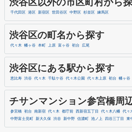
渋谷区以外の市区町村から
千代田区
港区
新宿区
世田谷区
中野区
杉並区
練馬区
渋谷区の町名から探す
代々木
幡ヶ谷
本町
上原
富ヶ谷
初台
広尾
渋谷区にある駅から探す
恵比寿
渋谷
代々木
千駄ケ谷
代々木公園
代々木上原
初台
幡ヶ谷
チサンマンション参宮橋周
参宮橋
初台
南新宿
代々木
都庁前
西新宿五丁目
代々木八幡
代々
中野富士見町
新大久保
渋谷
新中野
信濃町
池ノ上
四谷三丁目
東