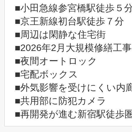
■小田急線参宮橋駅徒歩５
■京王新線初台駅徒歩７分
■周辺は閑静な住宅街
■2026年2月大規模修繕工
■夜間オートロック
■宅配ボックス
■外気影響を受けにくい内
■共用部に防犯カメラ
■再開発が進む新宿駅徒歩