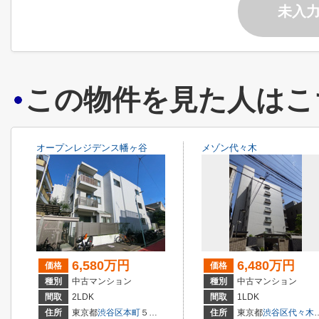
未入
この物件を見た人はこ
オープンレジデンス幡ヶ谷
メゾン代々木
6,580万円
6,480万円
価格
価格
種別
中古マンション
種別
中古マンション
間取
2LDK
間取
1LDK
住所
東京都
渋谷区
本町
５丁目
住所
東京都
渋谷区
代々木