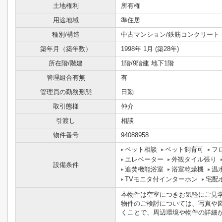
土地権利
所有権
用途地域
準住居
種別/構造
中古マンション/鉄筋コンクリート
築年月（築年数）
1998年 1月 (築28年)
所在階/階建
1階/9階建 地下1階
管理組合有無
有
管理員の勤務形態
日勤
取引態様
仲介
引渡し
相談
物件番号
94088958
ペット相談
ペット飼育可
フ
エレベーター
外観タイル張り
設備条件
追焚機能浴室
浴室乾燥機
温
TVモニタ付インターホン
宅配
本物件は空室につきお気軽にご見
物件のご検討については、写真や
くことで、周辺環境や物件の詳細