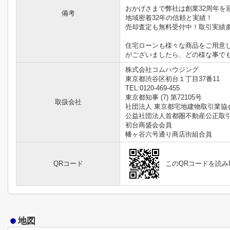
おかげさまで弊社は創業32周年を
備考
地域密着32年の信頼と実績！
売却査定も無料受付中！取引実績
住宅ローンも様々な商品をご用意
がございましたら、どの様な事で
株式会社コムハウジング
東京都渋谷区初台１丁目37番11
TEL:0120-469-455
東京都知事 (7) 第72105号
取扱会社
社団法人 東京都宅地建物取引業協
公益社団法人首都圏不動産公正取
初台商盛会会員
幡ヶ谷六号通り商店街組合員
QRコード
このQRコードを読
地図