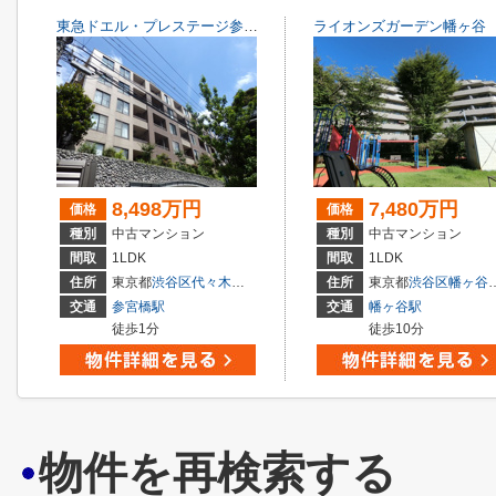
東急ドエル・プレステージ参宮橋
ライオンズガーデン幡ヶ谷
8,498万円
7,480万円
価格
価格
種別
中古マンション
種別
中古マンション
間取
1LDK
間取
1LDK
住所
東京都
渋谷区
代々木
４丁目
住所
東京都
渋谷区
幡ヶ谷
交通
参宮橋駅
交通
幡ヶ谷駅
徒歩1分
徒歩10分
物件を再検索する