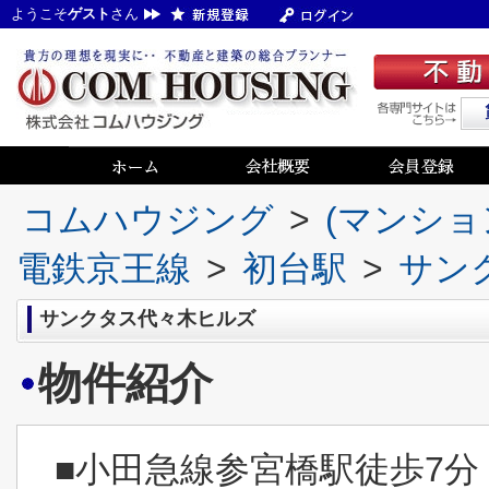
ようこそ
ゲスト
さん
コムハウジング
>
(マンショ
電鉄京王線
>
初台駅
>
サン
サンクタス代々木ヒルズ
物件紹介
■小田急線参宮橋駅徒歩7分