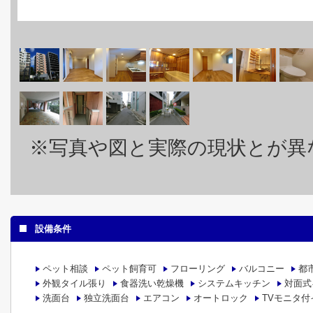
※写真や図と実際の現状とが異
設備条件
ペット相談
ペット飼育可
フローリング
バルコニー
都
外観タイル張り
食器洗い乾燥機
システムキッチン
対面式
洗面台
独立洗面台
エアコン
オートロック
TVモニタ