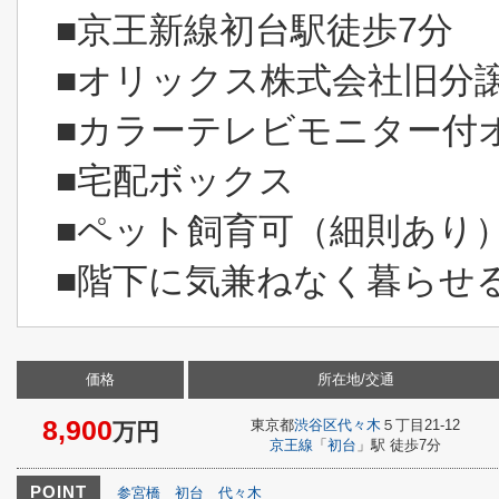
■京王新線初台駅徒歩7分
■オリックス株式会社旧分
■カラーテレビモニター付
■宅配ボックス
■ペット飼育可（細則あり
■階下に気兼ねなく暮らせ
価格
所在地/交通
8,900
東京都
渋谷区
代々木
５丁目21-12
万円
京王線
「
初台
」駅 徒歩7分
POINT
参宮橋
初台
代々木