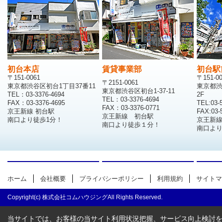
初台本店
賃貸事業部
初台駅
〒151-0061
〒151-0
〒2151-0061
東京都渋谷区初台1丁目37番11
東京都渋
東京都渋谷区初台1-37-11
TEL：03-3376-4694
2F
TEL：03-3376-4694
FAX：03-3376-4695
TEL:03-
FAX：03-3376-0771
京王新線 初台駅
FAX:03-
京王新線 初台駅
南口より徒歩1分！
京王新
南口より徒歩１分！
南口より
ホーム
会社概要
プライバシーポリシー
利用規約
サイトマ
Copyright(c) 株式会社コムハウジングAll Rights Reserved.
当サイトでは、お客様の当サイト利用状況把握、サービス向上検討を目