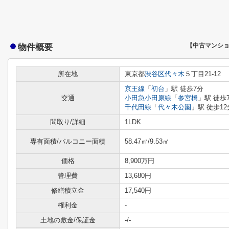
物件概要
【中古マンシ
所在地
東京都
渋谷区
代々木
５丁目21-12
京王線
「
初台
」駅 徒歩7分
交通
小田急小田原線
「
参宮橋
」駅 徒歩
千代田線
「
代々木公園
」駅 徒歩12
間取り/詳細
1LDK
専有面積/バルコニー面積
58.47㎡/9.53㎡
価格
8,900万円
管理費
13,680円
修繕積立金
17,540円
権利金
-
土地の敷金/保証金
-/-