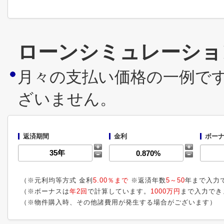
ローンシミュレーショ
月々の支払い価格の一例で
ざいません。
返済期間
金利
ボーナ
（※元利均等方式 金利
5.00％まで
※返済年数
5～50
年まで入力
（※ボーナスは
年2回
で計算しています。
1000万円
まで入力でき
（※物件購入時、その他諸費用が発生する場合がございます）