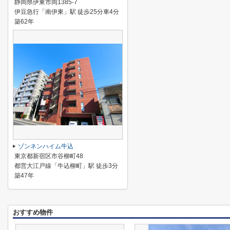
静岡県伊東市岡1385-7
伊豆急行「南伊東」駅 徒歩25分車4分
築62年
ゾンネンハイム牛込
東京都新宿区市谷柳町48
都営大江戸線「牛込柳町」駅 徒歩3分
築47年
おすすめ物件