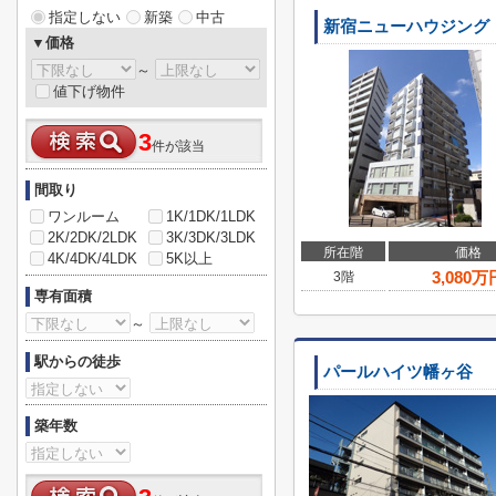
指定しない
新築
中古
新宿ニューハウジング
▼価格
～
値下げ物件
3
件が該当
間取り
ワンルーム
1K/1DK/1LDK
2K/2DK/2LDK
3K/3DK/3LDK
所在階
価格
4K/4DK/4LDK
5K以上
3,080
万
3階
専有面積
～
駅からの徒歩
パールハイツ幡ヶ谷
築年数