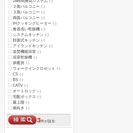
24時間換気システム
(-)
２面バルコニー
(-)
３面バルコニー
(-)
両面バルコニー
(-)
IHクッキングヒーター
(-)
食器洗い乾燥機
(-)
システムキッチン
(-)
対面式キッチン
(-)
アイランドキッチン
(-)
追焚機能浴室
(-)
浴室乾燥機
(-)
床暖房
(-)
ウォークインクロゼット
(-)
CS
(-)
BS
(-)
CATV
(-)
オートロック
(-)
宅配ボックス
(-)
最上階
(-)
南向き
(-)
3
件が該当