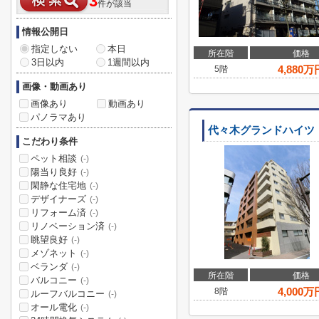
3
件が該当
情報公開日
指定しない
本日
所在階
価格
3日以内
1週間以内
4,880
万
5階
画像・動画あり
画像あり
動画あり
パノラマあり
代々木グランドハイツ
こだわり条件
ペット相談
(-)
陽当り良好
(-)
閑静な住宅地
(-)
デザイナーズ
(-)
リフォーム済
(-)
リノベーション済
(-)
眺望良好
(-)
メゾネット
(-)
ベランダ
(-)
所在階
価格
バルコニー
(-)
4,000
万
8階
ルーフバルコニー
(-)
オール電化
(-)