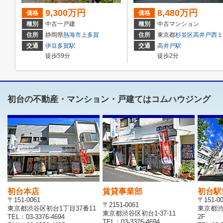
9,300万円
8,480万円
価格
価格
種別
中古一戸建
種別
中古マンション
住所
静岡県
熱海市
上多賀
住所
東京都
杉並区
高井戸西
１丁目27-18
交通
伊豆多賀駅
交通
高井戸駅
徒歩59分
徒歩2分
初台の不動産・マンション・戸建てはコムハウジング
初台本店
賃貸事業部
初台駅
〒151-0061
〒151-0
〒2151-0061
東京都渋谷区初台1丁目37番11
東京都渋
東京都渋谷区初台1-37-11
TEL：03-3376-4694
2F
TEL：03-3376-4694