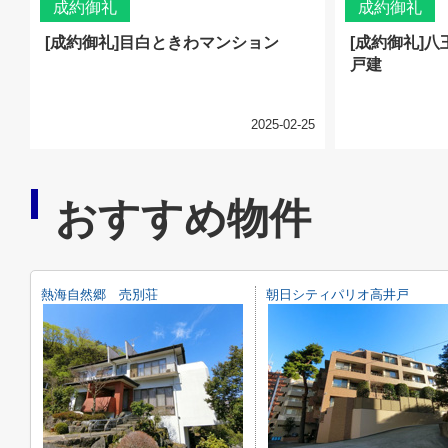
成約御礼
成約御礼
[成約御礼]目白ときわマンション
[成約御礼]
戸建
2025-02-25
おすすめ物件
熱海自然郷 売別荘
朝日シティパリオ高井戸