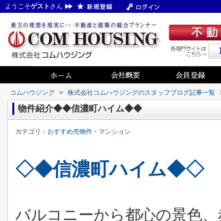
ようこそ
ゲスト
さん
コムハウジング
>
株式会社コムハウジングのスタッフブログ記事一覧
物件紹介◆◆信濃町ハイム◆◆
カテゴリ：
おすすめ売物件・マンション
◇◆信濃町ハイム◆◇
バルコニーから都心の景色、