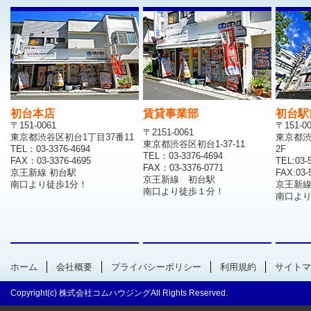
初台本店
賃貸事業部
初台駅
〒151-0061
〒151-0
〒2151-0061
東京都渋谷区初台1丁目37番11
東京都渋
東京都渋谷区初台1-37-11
TEL：03-3376-4694
2F
TEL：03-3376-4694
FAX：03-3376-4695
TEL:03-
FAX：03-3376-0771
京王新線 初台駅
FAX:03-
京王新線 初台駅
南口より徒歩1分！
京王新
南口より徒歩１分！
南口より
ホーム
会社概要
プライバシーポリシー
利用規約
サイトマ
Copyright(c) 株式会社コムハウジングAll Rights Reserved.