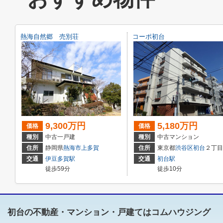
熱海自然郷 売別荘
コーポ初台
9,300万円
5,180万円
価格
価格
種別
中古一戸建
種別
中古マンション
住所
静岡県
熱海市
上多賀
住所
東京都
渋谷区
初台
２丁目11-
交通
伊豆多賀駅
交通
初台駅
徒歩59分
徒歩10分
初台の不動産・マンション・戸建てはコムハウジング