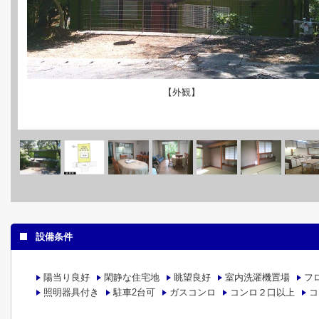
【外観】
設備条件
陽当り良好
閑静な住宅地
眺望良好
室内洗濯機置場
フ
照明器具付き
駐車2台可
ガスコンロ
コンロ２口以上
コ