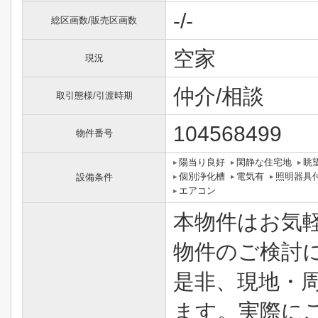
-/-
総区画数/販売区画数
空家
現況
仲介/相談
取引態様/引渡時期
104568499
物件番号
陽当り良好
閑静な住宅地
眺
個別浄化槽
電気有
照明器具
設備条件
エアコン
本物件はお気
物件のご検討
是非、現地・
ます。実際に