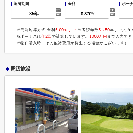
返済期間
金利
ボーナ
（※元利均等方式 金利
5.00％まで
※返済年数
5～50
年まで入力
（※ボーナスは
年2回
で計算しています。
1000万円
まで入力でき
（※物件購入時、その他諸費用が発生する場合がございます）
周辺施設