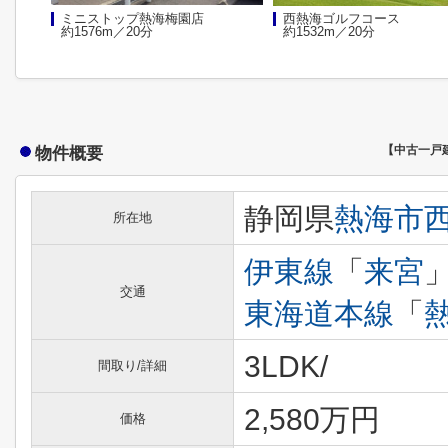
ミニストップ熱海梅園店
西熱海ゴルフコース
約1576m／20分
約1532m／20分
物件概要
【中古一戸
静岡県
熱海市
所在地
伊東線
「
来宮
交通
東海道本線
「
3LDK/
間取り/詳細
2,580万円
価格