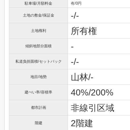
駐車場/月額料金
有/0円
-/-
土地の敷金/保証金
所有権
土地権利
-
傾斜地部分面積
-/-
私道負担面積/セットバック
山林/-
地目/地勢
40%/200%
建ぺい率/容積率
非線引区域
都市計画
2階建
階建