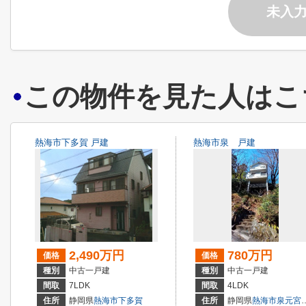
未入
この物件を見た人はこ
熱海市下多賀 戸建
熱海市泉 戸建
2,490万円
780万円
価格
価格
種別
中古一戸建
種別
中古一戸建
間取
7LDK
間取
4LDK
住所
静岡県
熱海市
下多賀
住所
静岡県
熱海市
泉元宮上分