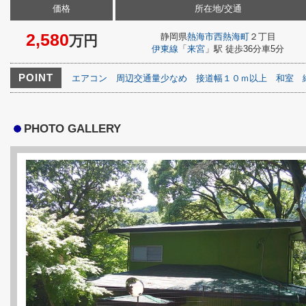
価格
所在地/交通
2,580
静岡県
熱海市
西熱海町
２丁目
万円
伊東線
「
来宮
」駅 徒歩36分車5分
POINT
エアコン
周辺交通量少なめ
接道幅１０ｍ以上
和室
PHOTO GALLERY