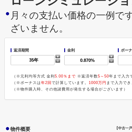
ローンシミュレーショ
月々の支払い価格の一例で
ざいません。
返済期間
金利
ボーナ
（※元利均等方式 金利
5.00％まで
※返済年数
5～50
年まで入力
（※ボーナスは
年2回
で計算しています。
1000万円
まで入力でき
（※物件購入時、その他諸費用が発生する場合がございます）
物件概要
【中古一