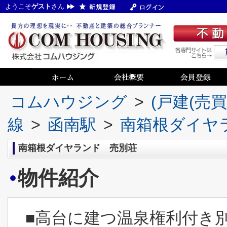
ようこそ
ゲスト
さん
コムハウジング
>
(戸建(売
線
>
函南駅
>
南箱根ダイヤ
南箱根ダイヤランド 売別荘
物件紹介
■高台に建つ温泉権利付き