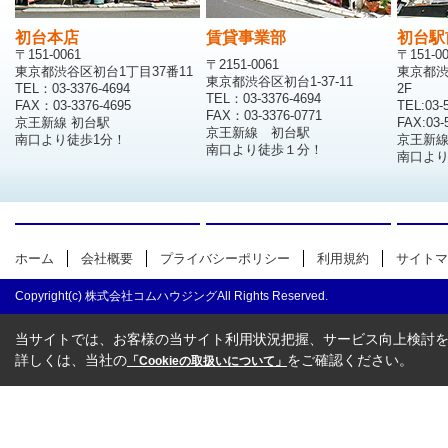
初台本店
賃貸事業部
初台駅
〒151-0061
〒151-0
〒2151-0061
東京都渋谷区初台1丁目37番11
東京都渋
東京都渋谷区初台1-37-11
TEL：03-3376-4694
2F
TEL：03-3376-4694
FAX：03-3376-4695
TEL:03-
FAX：03-3376-0771
京王新線 初台駅
FAX:03-
京王新線 初台駅
南口より徒歩1分！
京王新
南口より徒歩１分！
南口より
ホーム
会社概要
プライバシーポリシー
利用規約
サイトマ
Copyright(c) 株式会社コムハウジングAll Rights Reserved.
当サイトでは、お客様の当サイト利用状況把握、サービス向上検討を目
詳しくは、当社の
をご確認ください。
「Cookieの取扱いについて」