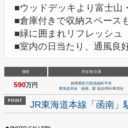
■ウッドデッキより富士山
■倉庫付きで収納スペース
■緑に囲まれリフレッシュ
■室内の日当たり、通風良
価格
所在地/交通
590
静岡県
田方郡函南町
平井
万円
東海道本線
「
函南
」駅 徒歩99分車20分
POINT
JR東海道本線「函南」