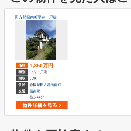
田方郡函南町平井 戸建
1,350万円
価格
種別
中古一戸建
間取
3DK
住所
静岡県
田方郡函南町
平井
交通
函南駅
徒歩44分