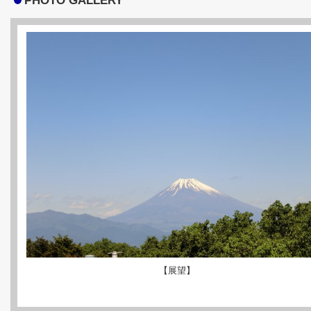
PHOTO GALLERY
【展望】