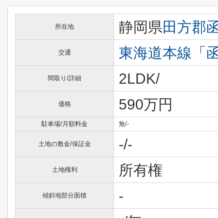
静岡県
田方郡
所在地
東海道本線
「
交通
2LDK/
間取り/詳細
590万円
価格
駐車場/月額料金
無/-
-/-
土地の敷金/保証金
所有権
土地権利
-
傾斜地部分面積