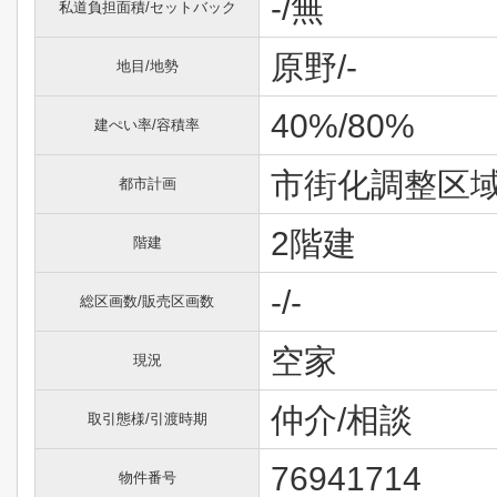
-/無
私道負担面積/セットバック
原野/-
地目/地勢
40%/80%
建ぺい率/容積率
市街化調整区
都市計画
2階建
階建
-/-
総区画数/販売区画数
空家
現況
仲介/相談
取引態様/引渡時期
76941714
物件番号