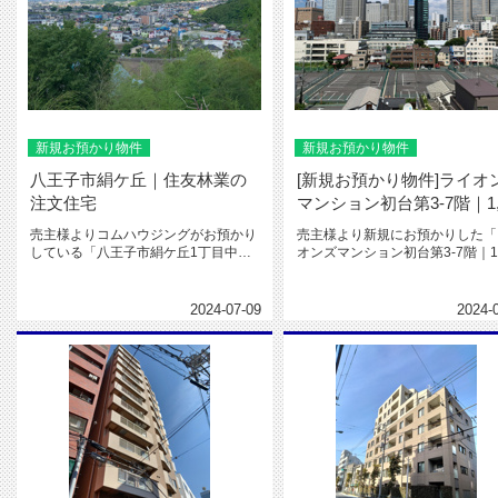
新規お預かり物件
新規お預かり物件
八王子市絹ケ丘｜住友林業の
[新規お預かり物件]ライオ
注文住宅
マンション初台第3-7階｜1,.
売主様よりコムハウジングがお預かり
売主様より新規にお預かりした「
している「八王子市絹ケ丘1丁目中古
オンズマンション初台第3-7階｜1,
戸建｜2,580万円」をご紹介い...
万円」をご紹介いたします...
2024-07-09
2024-