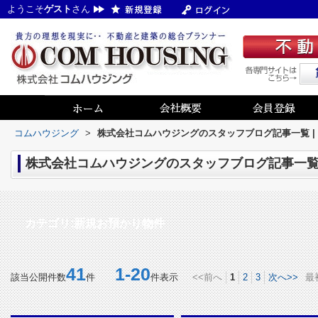
ようこそ
ゲスト
さん
コムハウジング
>
株式会社コムハウジングのスタッフブログ記事一覧 |
株式会社コムハウジングのスタッフブログ記事一覧 
カテゴリ:新規お預かり物件
41
1-20
該当公開件数
件
件表示
<<前へ
1
2
3
次へ>>
最