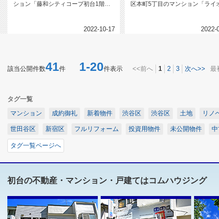
ション「藤和シティコープ初台1階」
区本町5丁目のマンション「ライ
をご紹介いたします。「初台」駅徒...
ズシティ渋谷本町4階｜3,980...
2022-10-17
2022-
41
1-20
該当公開件数
件
件表示
<<前へ
1
2
3
次へ>>
最
タグ一覧
マンション
成約御礼
新着物件
渋谷区
渋谷区
土地
リノ
世田谷区
新宿区
フルリフォーム
投資用物件
未公開物件
中
タグ一覧ページへ
初台の不動産・マンション・戸建てはコムハウジング