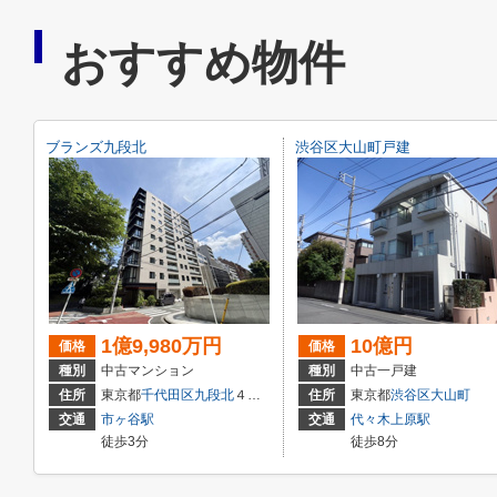
おすすめ物件
ブランズ九段北
渋谷区大山町戸建
1億9,980万円
10億円
価格
価格
種別
中古マンション
種別
中古一戸建
住所
東京都
千代田区
九段北
４丁目3-1１
住所
東京都
渋谷区
大山町
交通
市ヶ谷駅
交通
代々木上原駅
徒歩3分
徒歩8分