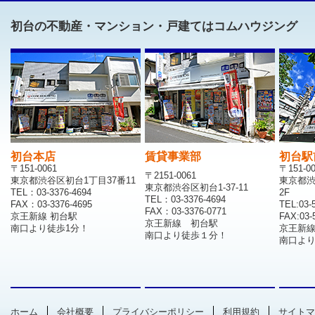
初台の不動産・マンション・戸建てはコムハウジング
初台本店
賃貸事業部
初台駅
〒151-0061
〒151-0
〒2151-0061
東京都渋谷区初台1丁目37番11
東京都渋
東京都渋谷区初台1-37-11
TEL：03-3376-4694
2F
TEL：03-3376-4694
FAX：03-3376-4695
TEL:03-
FAX：03-3376-0771
京王新線 初台駅
FAX:03-
京王新線 初台駅
南口より徒歩1分！
京王新
南口より徒歩１分！
南口より
ホーム
会社概要
プライバシーポリシー
利用規約
サイトマ