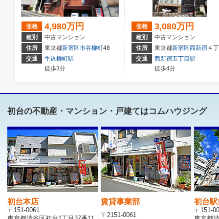
4,980万円
3,080万円
価格
価格
種別
中古マンション
種別
中古マンション
住所
東京都
新宿区
市谷柳町
48
住所
東京都
新宿区
西新宿
４丁目２１－１６
交通
牛込柳町駅
交通
西新宿五丁目駅
徒歩3分
徒歩4分
初台の不動産・マンション・戸建てはコムハウジング
初台本店
賃貸事業部
初台駅
〒151-0061
〒151-0
〒2151-0061
東京都渋谷区初台1丁目37番11
東京都渋