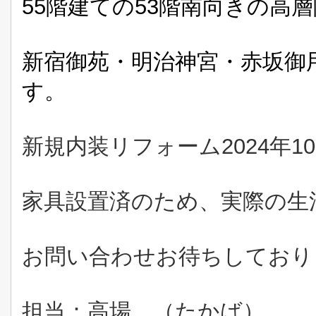
55
階建ての
53
階南向きの高層
新宿御苑・明治神宮・赤坂御
す。
新規内装リフォーム
2024
年
10
家具設置済のため、実際の生
お問い合わせお待ちしており
担当：高場 （たかば）