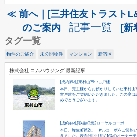
≪ 前へ｜[三井住友トラストL
記事一覧
のご案内
[新
タグ一覧
物件のご紹介
未公開物件
マンション
新宿区
株式会社 コムハウジング 最新記事
[成約御礼]東村山市中古戸建
本日、売主様からお預かりしていた東村山
古戸建をご契約いただきました。この度は
めでとうございます。
[成約御礼]弥生町第2ローヤルコーポ
本日、弥生町第2ローヤルコーポをご契約
きました。表面利回り約7.5%のオーナー