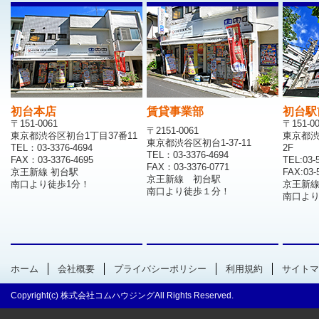
初台本店
賃貸事業部
初台駅
〒151-0061
〒151-0
〒2151-0061
東京都渋谷区初台1丁目37番11
東京都渋
東京都渋谷区初台1-37-11
TEL：03-3376-4694
2F
TEL：03-3376-4694
FAX：03-3376-4695
TEL:03-
FAX：03-3376-0771
京王新線 初台駅
FAX:03-
京王新線 初台駅
南口より徒歩1分！
京王新
南口より徒歩１分！
南口より
ホーム
会社概要
プライバシーポリシー
利用規約
サイトマ
Copyright(c) 株式会社コムハウジングAll Rights Reserved.