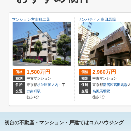
マンション方南町二葉
サンパティオ高田馬場
1,580万円
2,980万円
価格
価格
種別
中古マンション
種別
中古マンション
住所
東京都
杉並区
堀ノ内
１丁目6-3
住所
東京都
新宿区
高田馬場
３丁目1-5
交通
方南町駅
交通
高田馬場駅
徒歩4分
徒歩2分
初台の不動産・マンション・戸建てはコムハウジング