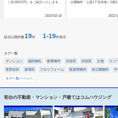
｜20,000万円」をご紹介いたします。
公開物件「上原1丁目売地｜2億3,4
「大岡山」駅徒歩7分・「都...
万円」をご紹介いたします。...
2023-02-10
2022-
19
1-19
該当公開件数
件
件表示
タグ一覧
マンション
成約御礼
新着物件
渋谷区
渋谷区
土地
リノ
世田谷区
新宿区
フルリフォーム
投資用物件
未公開物件
中
タグ一覧ページへ
初台の不動産・マンション・戸建てはコムハウジング