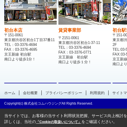
初台本店
賃貸事業部
初台駅
〒151-0061
〒151-0
〒2151-0061
東京都渋谷区初台1丁目37番11
東京都渋
東京都渋谷区初台1-37-11
TEL：03-3376-4694
2F
TEL：03-3376-4694
FAX：03-3376-4695
TEL:03-
FAX：03-3376-0771
京王新線 初台駅
FAX:03-
京王新線 初台駅
南口より徒歩1分！
京王新
南口より徒歩１分！
南口より
ホーム
会社概要
プライバシーポリシー
利用規約
サイトマ
Copyright(c) 株式会社コムハウジングAll Rights Reserved.
当サイトでは、お客様の当サイト利用状況把握、サービス向上検討を目
詳しくは、当社の
をご確認ください。
「Cookieの取扱いについて」