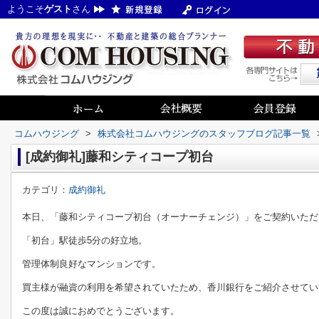
ようこそ
ゲスト
さん
コムハウジング
>
株式会社コムハウジングのスタッフブログ記事一覧
[成約御礼]藤和シティコープ初台
カテゴリ：
成約御礼
本日、「藤和シティコープ初台（オーナーチェンジ）」をご契約いただ
「初台」駅徒歩5分の好立地。
管理体制良好なマンションです。
買主様が融資の利用を希望されていたため、香川銀行をご紹介させてい
この度は誠におめでとうございます。