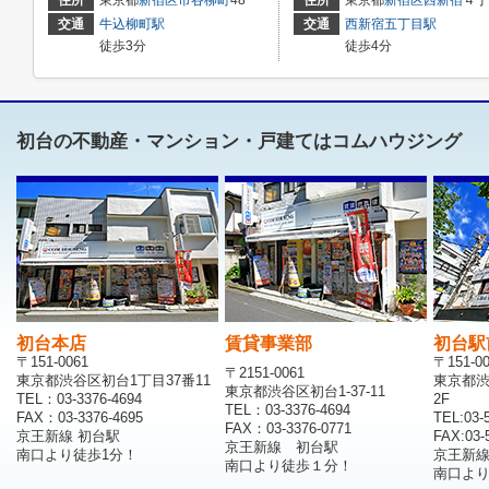
住所
東京都
新宿区
市谷柳町
48
住所
東京都
新宿区
西新宿
４丁目２１－１６
交通
牛込柳町駅
交通
西新宿五丁目駅
徒歩3分
徒歩4分
初台の不動産・マンション・戸建てはコムハウジング
初台本店
賃貸事業部
初台駅
〒151-0061
〒151-0
〒2151-0061
東京都渋谷区初台1丁目37番11
東京都渋
東京都渋谷区初台1-37-11
TEL：03-3376-4694
2F
TEL：03-3376-4694
FAX：03-3376-4695
TEL:03-
FAX：03-3376-0771
京王新線 初台駅
FAX:03-
京王新線 初台駅
南口より徒歩1分！
京王新
南口より徒歩１分！
南口より