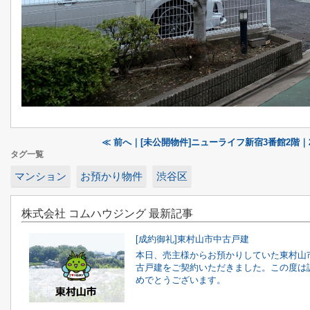
≪ 前へ｜[未公開物件]ニューライフ新宿3番館2階｜2
タグ一覧
マンション
お預かり物件
渋谷区
株式会社 コムハウジング 最新記事
[成約御礼]東村山市中古戸建
本日、売主様からお預かりしていた東村山
古戸建をご契約いただきました。この度は
めでとうございます。