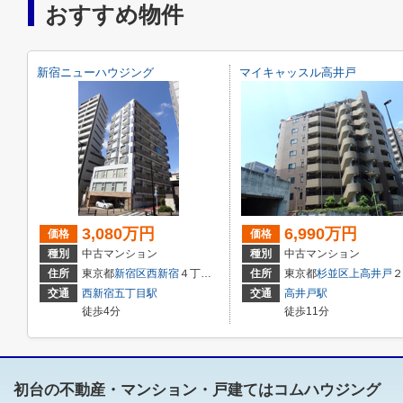
おすすめ物件
新宿ニューハウジング
マイキャッスル高井戸
3,080万円
6,990万円
価格
価格
種別
中古マンション
種別
中古マンション
住所
東京都
新宿区
西新宿
４丁目２１－１６
住所
東京都
杉並区
上高井戸
２丁目2-34
交通
西新宿五丁目駅
交通
高井戸駅
徒歩4分
徒歩11分
初台の不動産・マンション・戸建てはコムハウジング