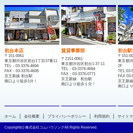
初台本店
賃貸事業部
初台駅
〒151-0061
〒151-0
〒2151-0061
東京都渋谷区初台1丁目37番11
東京都渋
東京都渋谷区初台1-37-11
TEL：03-3376-4694
2F
TEL：03-3376-4694
FAX：03-3376-4695
TEL:03-
FAX：03-3376-0771
京王新線 初台駅
FAX:03-
京王新線 初台駅
南口より徒歩1分！
京王新
南口より徒歩１分！
南口より
ホーム
会社概要
プライバシーポリシー
利用規約
サイトマ
Copyright(c) 株式会社コムハウジングAll Rights Reserved.