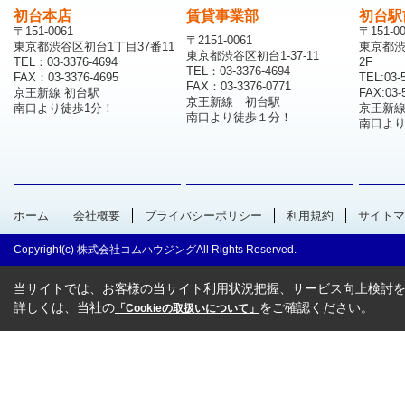
初台本店
賃貸事業部
初台駅
〒151-0061
〒151-0
〒2151-0061
東京都渋谷区初台1丁目37番11
東京都渋
東京都渋谷区初台1-37-11
TEL：03-3376-4694
2F
TEL：03-3376-4694
FAX：03-3376-4695
TEL:03-
FAX：03-3376-0771
京王新線 初台駅
FAX:03-
京王新線 初台駅
南口より徒歩1分！
京王新
南口より徒歩１分！
南口より
ホーム
会社概要
プライバシーポリシー
利用規約
サイトマ
Copyright(c) 株式会社コムハウジングAll Rights Reserved.
当サイトでは、お客様の当サイト利用状況把握、サービス向上検討を目
詳しくは、当社の
をご確認ください。
「Cookieの取扱いについて」