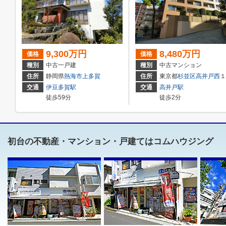
9,300万円
8,480万円
価格
価格
種別
中古一戸建
種別
中古マンション
住所
静岡県
熱海市
上多賀
住所
東京都
杉並区
高井戸西
１丁目27-18
交通
伊豆多賀駅
交通
高井戸駅
徒歩59分
徒歩2分
初台の不動産・マンション・戸建てはコムハウジング