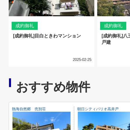
成約御礼
成約御礼
[成約御礼]目白ときわマンション
[成約御礼]
戸建
2025-02-25
おすすめ物件
熱海自然郷 売別荘
朝日シティパリオ高井戸