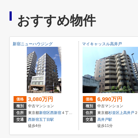
おすすめ物件
新宿ニューハウジング
マイキャッスル高井戸
3,080万円
6,990万円
価格
価格
種別
中古マンション
種別
中古マンション
住所
東京都
新宿区
西新宿
４丁目２１－１６
住所
東京都
杉並区
上高井戸
２丁目2-34
交通
西新宿五丁目駅
交通
高井戸駅
徒歩4分
徒歩11分