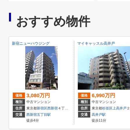
おすすめ物件
新宿ニューハウジング
マイキャッスル高井戸
3,080万円
6,990万円
価格
価格
種別
中古マンション
種別
中古マンション
住所
東京都
新宿区
西新宿
４丁目２１－１６
住所
東京都
杉並区
上高井戸
２丁目2-34
交通
西新宿五丁目駅
交通
高井戸駅
徒歩4分
徒歩11分