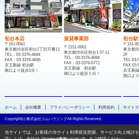
初台本店
賃貸事業部
初台駅
〒151-0061
〒151-0
〒2151-0061
東京都渋谷区初台1丁目37番11
東京都渋
東京都渋谷区初台1-37-11
TEL：03-3376-4694
2F
TEL：03-3376-4694
FAX：03-3376-4695
TEL:03-
FAX：03-3376-0771
京王新線 初台駅
FAX:03-
京王新線 初台駅
南口より徒歩1分！
京王新
南口より徒歩１分！
南口より
ホーム
会社概要
プライバシーポリシー
利用規約
サイトマ
Copyright(c) 株式会社コムハウジングAll Rights Reserved.
当サイトでは、お客様の当サイト利用状況把握、サービス向上検討を目
詳しくは、当社の
をご確認ください。
「Cookieの取扱いについて」