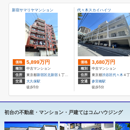
新宿サマリヤマンション
代々木スカイハイツ
5,899万円
3,680万円
価格
価格
種別
中古マンション
種別
中古マンション
住所
東京都
新宿区
北新宿
１丁目28-15
住所
東京都
渋谷区
代々木
４丁目23-5
交通
大久保駅
交通
参宮橋駅
徒歩5分
徒歩5分
初台の不動産・マンション・戸建てはコムハウジング