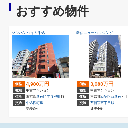
おすすめ物件
ゾンネンハイム牛込
新宿ニューハウジング
4,980万円
3,080万円
価格
価格
種別
中古マンション
種別
中古マンション
住所
東京都
新宿区
市谷柳町
48
住所
東京都
新宿区
西新宿
４丁目２１－１６
交通
牛込柳町駅
交通
西新宿五丁目駅
徒歩3分
徒歩4分