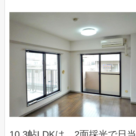
10.3帖LDKは、2面採光で