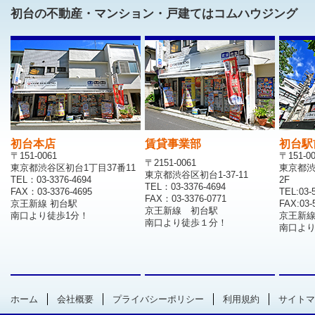
初台の不動産・マンション・戸建てはコムハウジング
初台本店
賃貸事業部
初台駅
〒151-0061
〒151-0
〒2151-0061
東京都渋谷区初台1丁目37番11
東京都渋
東京都渋谷区初台1-37-11
TEL：03-3376-4694
2F
TEL：03-3376-4694
FAX：03-3376-4695
TEL:03-
FAX：03-3376-0771
京王新線 初台駅
FAX:03-
京王新線 初台駅
南口より徒歩1分！
京王新
南口より徒歩１分！
南口より
ホーム
会社概要
プライバシーポリシー
利用規約
サイトマ