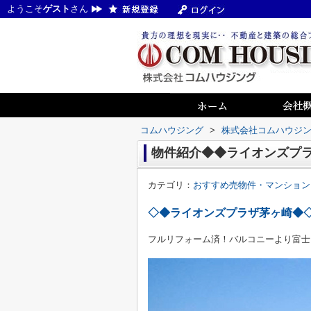
ようこそ
ゲスト
さん
コムハウジング
>
株式会社コムハウジ
物件紹介◆◆ライオンズプ
カテゴリ：
おすすめ売物件・マンション
◇◆ライオンズプラザ茅ヶ崎◆
フルリフォーム済！バルコニーより富士