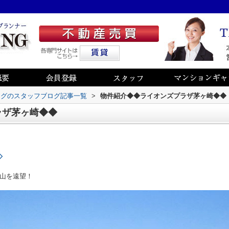
ングのスタッフブログ記事一覧
>
物件紹介◆◆ライオンズプラザ茅ヶ崎◆◆
ラザ茅ヶ崎◆◆
◇
山を遠望！