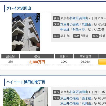
グレイス浜田山
東京都
杉並区
浜田山
２丁目２０
住所
交通
京王井の頭線
「
浜田山
」駅 徒歩
中央線
「
阿佐ケ谷
」駅 バス23分
築41年
5階建
鉄筋
築年
階数
構造
所在階
価格
間取り
専有面積
2,180
万円
3階
1DK
26.26㎡
ハイコート浜田山壱丁目
東京都
杉並区
浜田山
１丁目11-15
住所
交通
京王井の頭線
「
西永福
」駅 徒歩
京王井の頭線
「
浜田山
」駅 徒歩