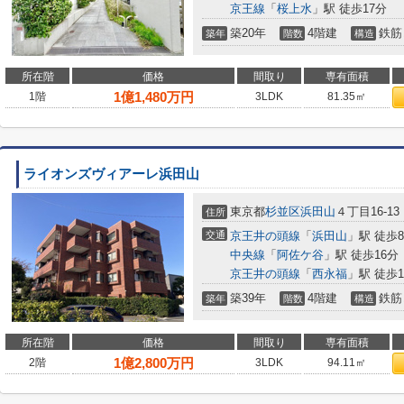
京王線
「
桜上水
」駅 徒歩17分
築20年
4階建
鉄筋
築年
階数
構造
所在階
価格
間取り
専有面積
1
億
1,480
万円
1階
3LDK
81.35㎡
ライオンズヴィアーレ浜田山
東京都
杉並区
浜田山
４丁目16-13
住所
交通
京王井の頭線
「
浜田山
」駅 徒歩
中央線
「
阿佐ケ谷
」駅 徒歩16分
京王井の頭線
「
西永福
」駅 徒歩1
築39年
4階建
鉄筋
築年
階数
構造
所在階
価格
間取り
専有面積
1
億
2,800
万円
2階
3LDK
94.11㎡