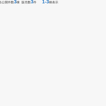
3
3
1-3
当公開件数
棟 販売数
件
棟表示