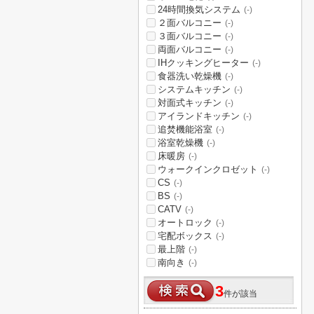
24時間換気システム
(-)
２面バルコニー
(-)
３面バルコニー
(-)
両面バルコニー
(-)
IHクッキングヒーター
(-)
食器洗い乾燥機
(-)
システムキッチン
(-)
対面式キッチン
(-)
アイランドキッチン
(-)
追焚機能浴室
(-)
浴室乾燥機
(-)
床暖房
(-)
ウォークインクロゼット
(-)
CS
(-)
BS
(-)
CATV
(-)
オートロック
(-)
宅配ボックス
(-)
最上階
(-)
南向き
(-)
3
件が該当