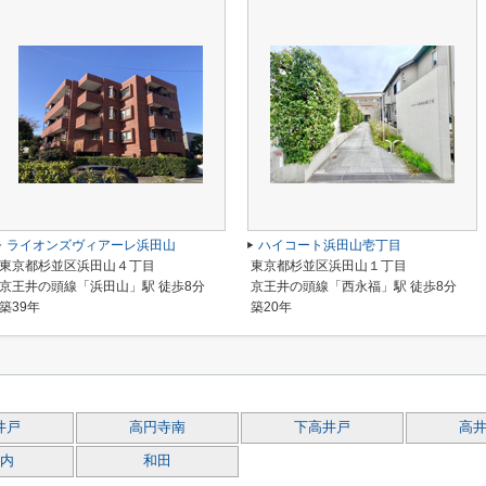
ライオンズヴィアーレ浜田山
ハイコート浜田山壱丁目
東京都杉並区浜田山４丁目
東京都杉並区浜田山１丁目
京王井の頭線「浜田山」駅 徒歩8分
京王井の頭線「西永福」駅 徒歩8分
築39年
築20年
井戸
高円寺南
下高井戸
高
内
和田