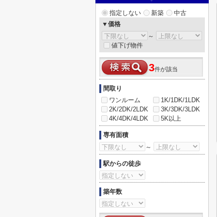
指定しない
新築
中古
▼価格
～
値下げ物件
3
件が該当
間取り
ワンルーム
1K/1DK/1LDK
2K/2DK/2LDK
3K/3DK/3LDK
4K/4DK/4LDK
5K以上
専有面積
～
駅からの徒歩
築年数