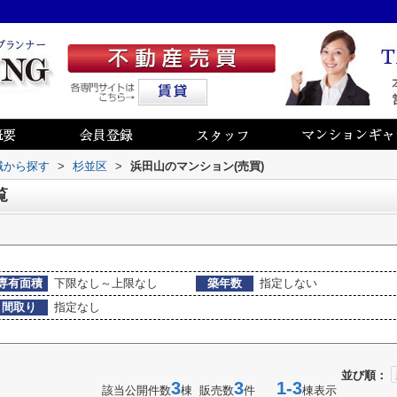
地域から探す
>
杉並区
>
浜田山のマンション(売買)
覧
専有面積
下限なし～上限なし
築年数
指定しない
間取り
指定なし
並び順：
3
3
1-3
該当公開件数
棟 販売数
件
棟表示