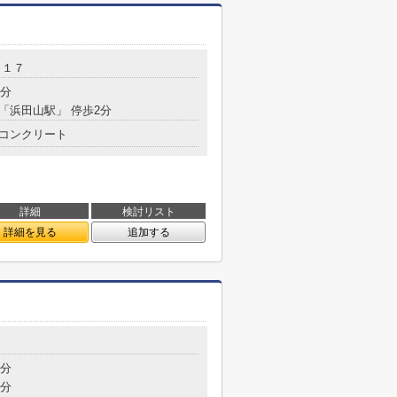
－１７
2分
 「浜田山駅」 停歩2分
コンクリート
詳細
検討リスト
詳細を見る
追加する
8分
9分