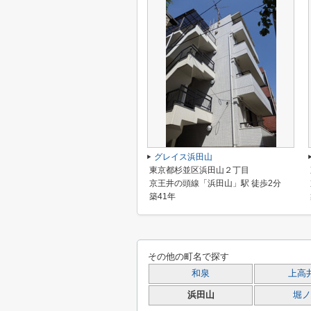
グレイス浜田山
東京都杉並区浜田山２丁目
京王井の頭線「浜田山」駅 徒歩2分
築41年
その他の町名で探す
和泉
上高
浜田山
堀ノ