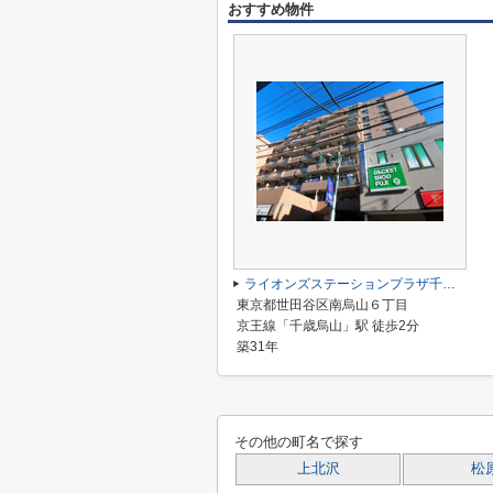
おすすめ物件
ライオンズステーションプラザ千歳烏山
東京都世田谷区南烏山６丁目
京王線「千歳烏山」駅 徒歩2分
築31年
その他の町名で探す
上北沢
松