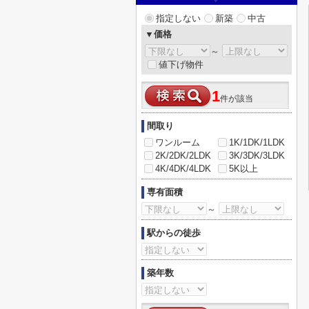
指定しない
新築
中古
▼価格
～
値下げ物件
1
件が該当
間取り
ワンルーム
1K/1DK/1LDK
2K/2DK/2LDK
3K/3DK/3LDK
4K/4DK/4LDK
5K以上
専有面積
～
駅からの徒歩
築年数