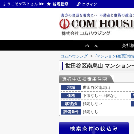
ようこそ
ゲスト
さん
コムハウジング
>
(マンション(売買))
世田谷区南烏山 マンション
地域
世田谷区南烏山
価格
下限なし～上限なし
駅徒歩
指定しない
設備条件
指定なし