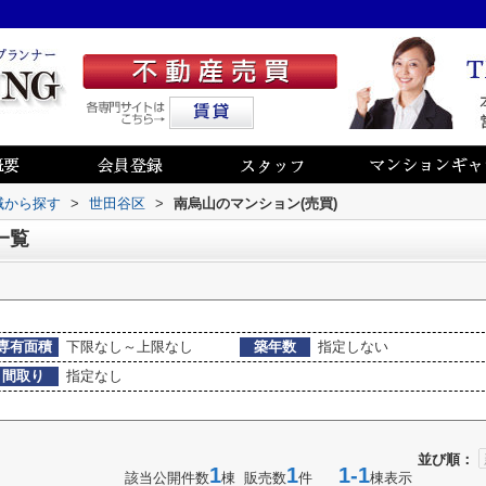
地域から探す
>
世田谷区
>
南烏山のマンション(売買)
一覧
専有面積
下限なし～上限なし
築年数
指定しない
間取り
指定なし
並び順：
1
1
1-1
該当公開件数
棟 販売数
件
棟表示