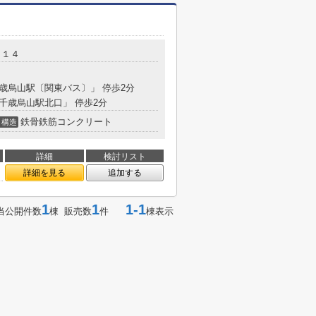
－１４
千歳烏山駅〔関東バス〕」 停歩2分
「千歳烏山駅北口」 停歩2分
鉄骨鉄筋コンクリート
構造
詳細
検討リスト
詳細を見る
追加する
1
1
1-1
当公開件数
棟 販売数
件
棟表示