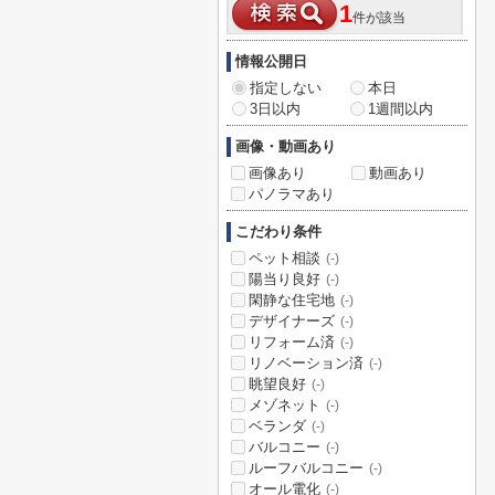
1
件が該当
情報公開日
指定しない
本日
3日以内
1週間以内
画像・動画あり
画像あり
動画あり
パノラマあり
こだわり条件
ペット相談
(-)
陽当り良好
(-)
閑静な住宅地
(-)
デザイナーズ
(-)
リフォーム済
(-)
リノベーション済
(-)
眺望良好
(-)
メゾネット
(-)
ベランダ
(-)
バルコニー
(-)
ルーフバルコニー
(-)
オール電化
(-)