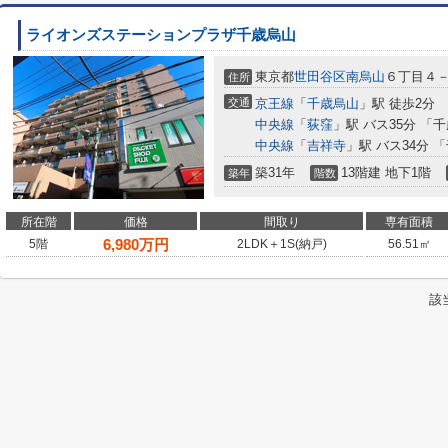
ライオンズステーションプラザ千歳烏山
東京都
世田谷区
南烏山
６丁目４
住所
交通
京王線
「
千歳烏山
」駅 徒歩2分
中央線
「
荻窪
」駅 バス35分 「
中央線
「
吉祥寺
」駅 バス34分 
築31年
13階建 地下1階
築年
階数
所在階
価格
間取り
専有面積
6,980
万円
5階
2LDK＋1S(納戸)
56.51㎡
該