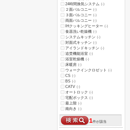
24時間換気システム
(-)
２面バルコニー
(-)
３面バルコニー
(-)
両面バルコニー
(-)
IHクッキングヒーター
(-)
食器洗い乾燥機
(-)
システムキッチン
(-)
対面式キッチン
(-)
アイランドキッチン
(-)
追焚機能浴室
(-)
浴室乾燥機
(-)
床暖房
(-)
ウォークインクロゼット
(-)
CS
(-)
BS
(-)
CATV
(-)
オートロック
(-)
宅配ボックス
(-)
最上階
(-)
南向き
(-)
1
件が該当