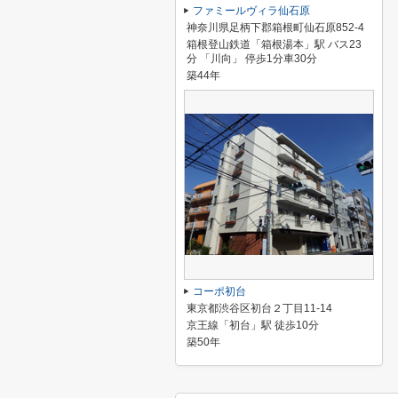
ファミールヴィラ仙石原
神奈川県足柄下郡箱根町仙石原852-4
箱根登山鉄道「箱根湯本」駅 バス23
分 「川向」 停歩1分車30分
築44年
コーポ初台
東京都渋谷区初台２丁目11-14
京王線「初台」駅 徒歩10分
築50年