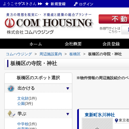
ようこそ
ゲスト
さん
コムハウジング
>
周辺施設案内
>
板橋区
>
板橋区の寺院・神社
板橋区の寺院・神社
板橋区のスポット選択
※物件情報の周辺施設紹介のペ
出かける
文化財
(1件)
公園
(3件)
学ぶ
東新町氷川神社
東京
中学校
(1件)