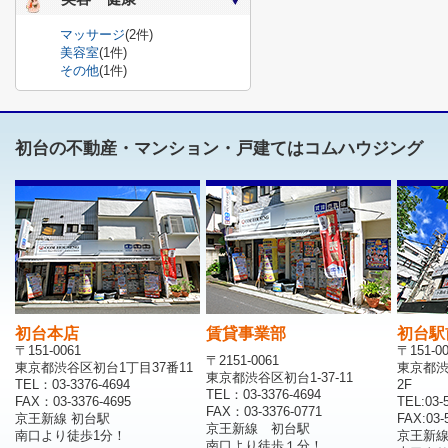
マッサージ
(2件)
美容室
(1件)
その他
(1件)
初台の不動産・マンション・戸建てはコムハウジング
初台本店
賃貸事業部
初台駅
〒151-0061
〒151-0
〒2151-0061
東京都渋谷区初台1丁目37番11
東京都渋
東京都渋谷区初台1-37-11
TEL：03-3376-4694
2F
TEL：03-3376-4694
FAX：03-3376-4695
TEL:03-
FAX：03-3376-0771
京王新線 初台駅
FAX:03-
京王新線 初台駅
南口より徒歩1分！
京王新
南口より徒歩１分！