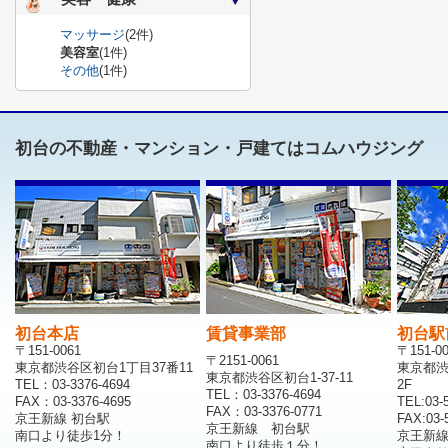
マッサージ
(2件)
美容室
(1件)
その他
(1件)
初台の不動産・マンション・戸建てはコムハウジング
初台本店
賃貸事業部
初台駅
〒151-0061
〒151-0
〒2151-0061
東京都渋谷区初台1丁目37番11
東京都渋
東京都渋谷区初台1-37-11
TEL：03-3376-4694
2F
TEL：03-3376-4694
FAX：03-3376-4695
TEL:03-
FAX：03-3376-0771
京王新線 初台駅
FAX:03-
京王新線 初台駅
南口より徒歩1分！
京王新
南口より徒歩１分！