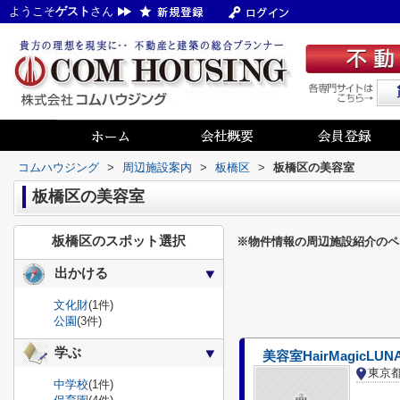
ようこそ
ゲスト
さん
コムハウジング
>
周辺施設案内
>
板橋区
>
板橋区の美容室
板橋区の美容室
板橋区のスポット選択
※物件情報の周辺施設紹介のペ
出かける
文化財
(1件)
公園
(3件)
学ぶ
美容室HairMagicLUN
東京
中学校
(1件)