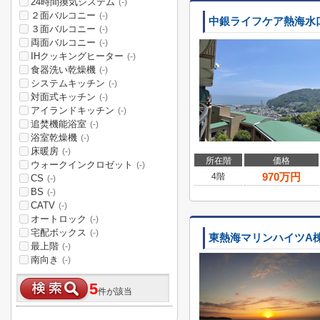
24時間換気システム
(-)
２面バルコニー
(-)
中銀ライフケア熱海水口
３面バルコニー
(-)
両面バルコニー
(-)
IHクッキングヒーター
(-)
食器洗い乾燥機
(-)
システムキッチン
(-)
対面式キッチン
(-)
アイランドキッチン
(-)
追焚機能浴室
(-)
浴室乾燥機
(-)
床暖房
(-)
所在階
価格
ウォークインクロゼット
(-)
970
万円
4階
CS
(-)
BS
(-)
CATV
(-)
オートロック
(-)
宅配ボックス
(-)
東熱海マリンハイツA
最上階
(-)
南向き
(-)
5
件が該当