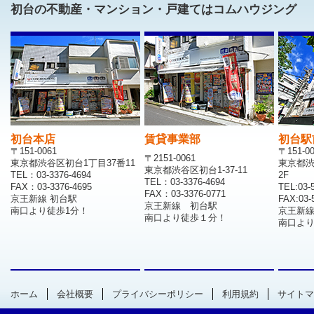
初台の不動産・マンション・戸建てはコムハウジング
初台本店
賃貸事業部
初台駅
〒151-0061
〒151-0
〒2151-0061
東京都渋谷区初台1丁目37番11
東京都渋
東京都渋谷区初台1-37-11
TEL：03-3376-4694
2F
TEL：03-3376-4694
FAX：03-3376-4695
TEL:03-
FAX：03-3376-0771
京王新線 初台駅
FAX:03-
京王新線 初台駅
南口より徒歩1分！
京王新
南口より徒歩１分！
南口より
ホーム
会社概要
プライバシーポリシー
利用規約
サイトマ