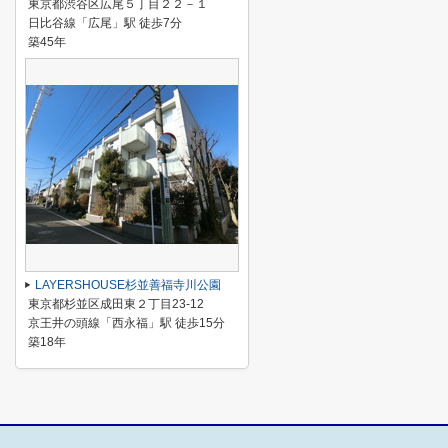
東京都渋谷区広尾５丁目２２－１
日比谷線「広尾」駅 徒歩7分
築45年
LAYERSHOUSE杉並善福寺川公園
東京都杉並区成田東２丁目23-12
京王井の頭線「西永福」駅 徒歩15分
築18年