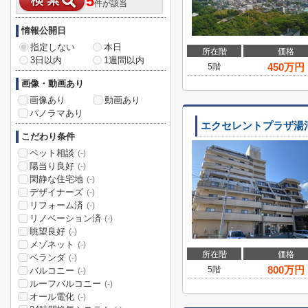
5
件が該当
情報公開日
指定しない
本日
所在階
価格
3日以内
1週間以内
450
万円
5階
画像・動画あり
画像あり
動画あり
パノラマあり
エクセレントプラザ湯
こだわり条件
ペット相談
(-)
陽当り良好
(-)
閑静な住宅地
(-)
デザイナーズ
(-)
リフォーム済
(-)
リノベーション済
(-)
眺望良好
(-)
メゾネット
(-)
所在階
価格
ベランダ
(-)
800
万円
5階
バルコニー
(-)
ルーフバルコニー
(-)
オール電化
(-)