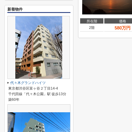
新着物件
所在階
価格
580
万円
2階
代々木グランドハイツ
東京都渋谷区富ヶ谷２丁目14-4
千代田線「代々木公園」駅 徒歩13分
築60年