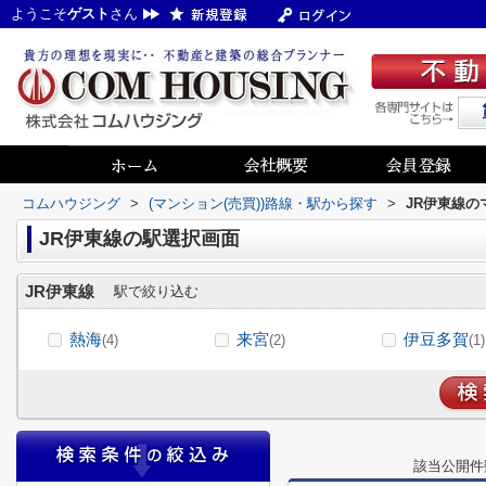
ようこそ
ゲスト
さん
コムハウジング
>
(マンション(売買))路線・駅から探す
>
JR伊東線の
JR伊東線の駅選択画面
JR伊東線
駅で絞り込む
熱海
来宮
伊豆多賀
(4)
(2)
(1)
該当公開件