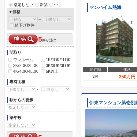
指定しない
新築
中古
マンハイム熱海
▼価格
～
値下げ物件
5
件が該当
間取り
ワンルーム
1K/1DK/1LDK
2K/2DK/2LDK
3K/3DK/3LDK
所在階
価格
4K/4DK/4LDK
5K以上
350
万円
3階
専有面積
～
駅からの徒歩
伊東マンション第壱別
築年数