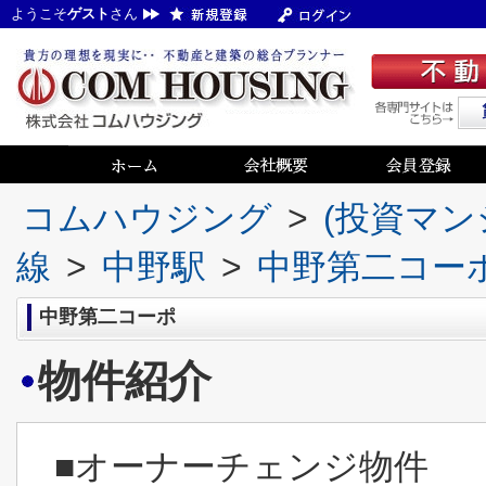
ようこそ
ゲスト
さん
コムハウジング
>
(投資マン
線
>
中野駅
>
中野第二コー
中野第二コーポ
物件紹介
■オーナーチェンジ物件