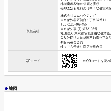
地域密着32年の信頼と実績！
売却査定も無料受付中！取引実績
株式会社コムハウジング
東京都渋谷区初台１丁目37番11
TEL:0120-469-455
東京都知事 (7) 第72105号
取扱会社
社団法人 東京都宅地建物取引業協
公益社団法人首都圏不動産公正取
初台商盛会会員
幡ヶ谷六号通り商店街組合員
QRコード
このQRコードを読
地図