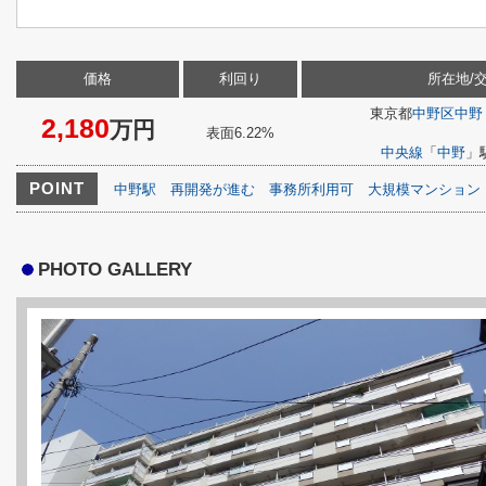
価格
利回り
所在地/
東京都
中野区
中野
2,180
万円
表面6.22%
中央線
「
中野
」
POINT
中野駅
再開発が進む
事務所利用可
大規模マンション
PHOTO GALLERY