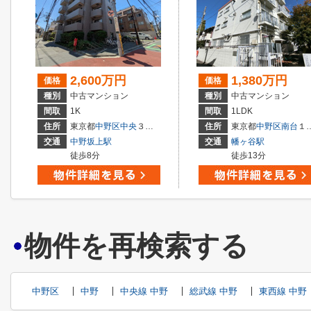
2,600万円
1,380万円
価格
価格
種別
中古マンション
種別
中古マンション
間取
1K
間取
1LDK
住所
東京都
中野区
中央
３丁目
住所
東京都
中野区
南台
１丁目
交通
中野坂上駅
交通
幡ヶ谷駅
徒歩8分
徒歩13分
物件を再検索する
中野区
中野
中央線 中野
総武線 中野
東西線 中野