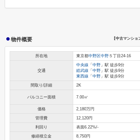
物件概要
【中古マンショ
所在地
東京都
中野区
中野
５丁目24-16
中央線
「
中野
」駅 徒歩9分
交通
総武線
「
中野
」駅 徒歩9分
東西線
「
中野
」駅 徒歩9分
間取り/詳細
2K
バルコニー面積
7.00㎡
価格
2,180万円
管理費
12,120円
利回り
表面6.22%
/-
修繕積立金
8,750円