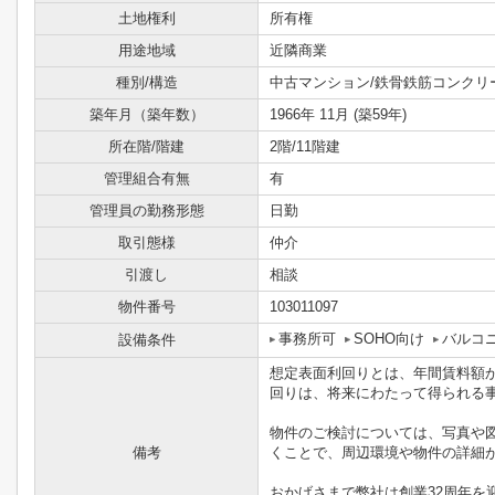
土地権利
所有権
用途地域
近隣商業
種別/構造
中古マンション/鉄骨鉄筋コンクリ
築年月（築年数）
1966年 11月 (築59年)
所在階/階建
2階/11階建
管理組合有無
有
管理員の勤務形態
日勤
取引態様
仲介
引渡し
相談
物件番号
103011097
事務所可
SOHO向け
バルコ
設備条件
想定表面利回りとは、年間賃料額
回りは、将来にわたって得られる
物件のご検討については、写真や
備考
くことで、周辺環境や物件の詳細
おかげさまで弊社は創業32周年を