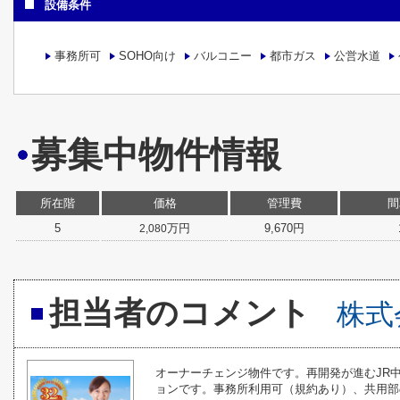
設備条件
事務所可
SOHO向け
バルコニー
都市ガス
公営水道
募集中物件情報
所在階
価格
管理費
間
5
万円
9,670円
2,080
担当者のコメント
株式
オーナーチェンジ物件です。再開発が進むJR中
ョンです。事務所利用可（規約あり）、共用部