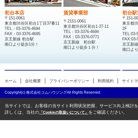
初台本店
賃貸事業部
初台駅
〒151-0061
〒151-0
〒2151-0061
東京都渋谷区初台1丁目37番11
東京都渋
東京都渋谷区初台1-37-11
TEL：03-3376-4694
2F
TEL：03-3376-4694
FAX：03-3376-4695
TEL:03-
FAX：03-3376-0771
京王新線 初台駅
FAX:03-
京王新線 初台駅
南口より徒歩1分！
京王新
南口より徒歩１分！
南口より
ホーム
会社概要
プライバシーポリシー
利用規約
サイトマ
Copyright(c) 株式会社コムハウジングAll Rights Reserved.
当サイトでは、お客様の当サイト利用状況把握、サービス向上検討を目
詳しくは、当社の
をご確認ください。
「Cookieの取扱いについて」