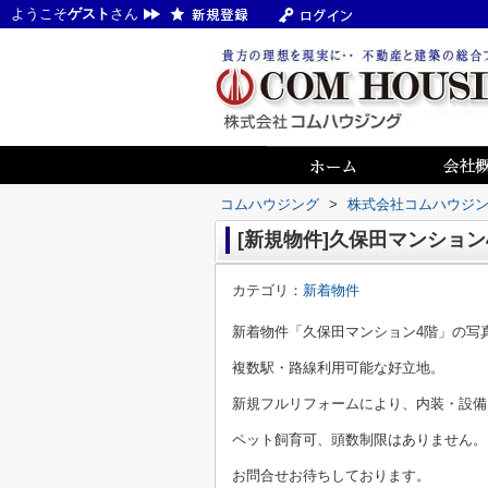
ようこそ
ゲスト
さん
コムハウジング
>
株式会社コムハウジ
[新規物件]久保田マンション4
カテゴリ：
新着物件
新着物件「久保田マンション4階」の写
複数駅・路線利用可能な好立地。
新規フルリフォームにより、内装・設備
ペット飼育可、頭数制限はありません。
お問合せお待ちしております。