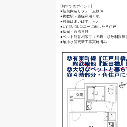
[おすすめポイント]
■新規内装リフォーム物件
■複数駅・路線利用可能
■対面はまいばすけっと
■L字型バルコニーに面した角住戸
■採光・通風良好
■ペット飼育相談可（犬猫・頭数制限無
■給排水管更新工事実施済み